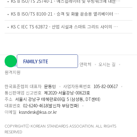
KS B ISO/TS 25740-1 - 에스컬레이터 및 무빙워크에 대한 안전요건 — 제1부: 세계공통 필수 안전요건(GESRs)
KS B ISO/TS 8100-21 - 승객 및 화물 운송용 엘리베이터 —제21부: 세계공통 필수안전요건(GESRs)을 충족하는 세계공통 안전 파라미터(GSPs)
KS C IEC TS 62872 - 산업 시설과 스마트 그리드 사이의 산업 공정 측정, 제어 및 자동화 시스템 인터페이스
FAMILY SITE
개인정보처리방침
이용약관
담당자 연락처
오시는 길
원격지원
한국표준협회 대표자
문동민
사업자등록번호
105-82-00617
통신판매업 신고번호
제2020-서울강남-00623호
주소
서울시 강남구 테헤란로69길 5 (삼성동, DT센터)
대표번호
02-6240-4618(발신자 부담전화)
이메일
kssndesk@ksa.or.kr
COPYRIGHTⓒ KOREAN STANDARDS ASSOCIATION. ALL RIGHTS
RESERVED