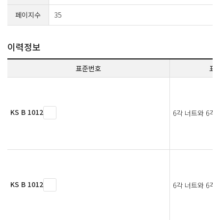
페이지수
35
이력정보
표준번호
표
KS B 1012
6각 너트와 6각
KS B 1012
6각 너트와 6각