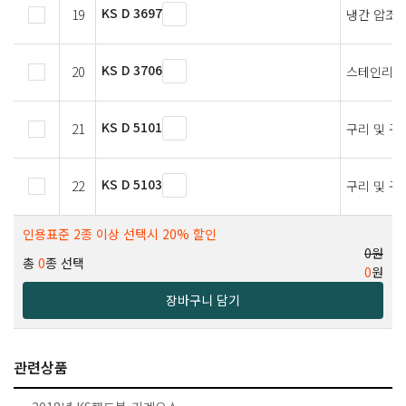
KS D 3697
19
냉간 압조
KS D 3706
20
스테인리스
KS D 5101
21
구리 및 구
KS D 5103
22
구리 및 구
인용표준 2종 이상 선택시 20% 할인
0원
총
0
종 선택
0
원
장바구니 담기
관련상품