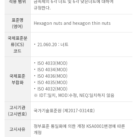
적용 범위
금속제의 6각 너트 및 6각 낮은너트에 대하여
규정한다.
표준명
Hexagon nuts and hexagon thin nuts
(영어)
국제표준분
류(ICS)
21.060.20 : 너트
코드
ISO 4033(MOD)
ISO 4034(MOD)
국제표준
ISO 4036(MOD)
부합화
ISO 4035(MOD)
ISO 4032(MOD)
※ IDT:일치, MOD:수정, NEQ:일치하지 않음
고시기관
국가기술표준원 (제2017-0314호)
(고시번호)
정부표준 통일화에 의한 개정 KSA0001변경에 따른
고시사유
개정