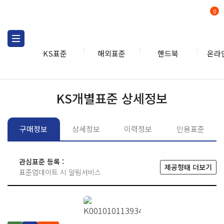
0
KS표준
해외표준
핸드북
온라
KS표준
KS표준검색
개별
KS개별표준 상세정보
구매정보
상세정보
이력정보
인용표준
관심표준 등록 :
제공형태 더보기
표준업데이트 시 알림서비스