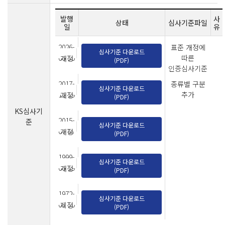
발행
사
상태
심사기준파일
일
유
2026-
표준 개정에
심사기준 다운로드
06-30
따른
개정
(PDF)
인증심사기준
개정
2017-
종류별 구분
심사기준 다운로드
12-19
추가
개정
(PDF)
KS심사기
2015-
준
심사기준 다운로드
07-07
개정
(PDF)
1999-
심사기준 다운로드
06-19
개정
(PDF)
1972-
심사기준 다운로드
03-30
제정
(PDF)