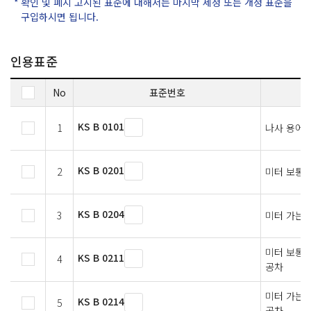
확인 및 폐지 고시된 표준에 대해서는 마지막 제정 또는 개정 표준을
구입하시면 됩니다.
인용표준
No
표준번호
KS B 0101
1
나사 용어
KS B 0201
2
미터 보통 
KS B 0204
3
미터 가는
미터 보통나
KS B 0211
4
공차
미터 가는 
KS B 0214
5
공차