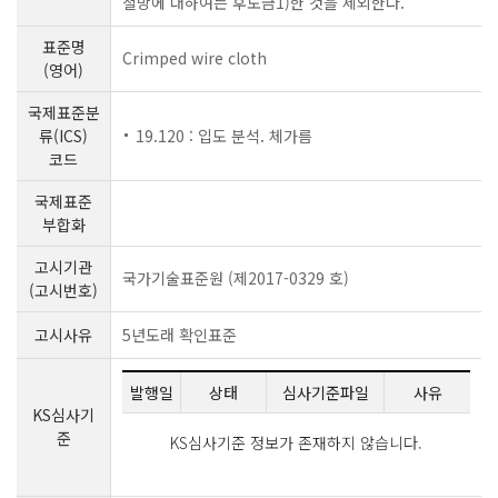
철망에 대하여는 후도금1)한 것을 제외한다.
표준명
Crimped wire cloth
(영어)
국제표준분
류(ICS)
19.120 : 입도 분석. 체가름
코드
국제표준
부합화
고시기관
국가기술표준원 (제2017-0329 호)
(고시번호)
고시사유
5년도래 확인표준
발행일
상태
심사기준파일
사유
KS심사기
준
KS심사기준 정보가 존재하지 않습니다.