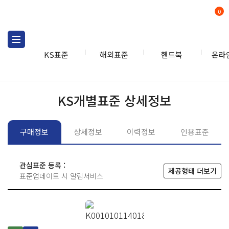
0
KS표준
해외표준
핸드북
온라
KS표준
KS표준검색
개별
KS개별표준 상세정보
구매정보
상세정보
이력정보
인용표준
관심표준 등록 :
제공형태 더보기
표준업데이트 시 알림서비스