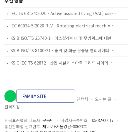
추천 상품
IEC TS 63134:2020 - Active assisted living (AAL) use cases
IEC 60034-5:2020 RLV - Rotating electrical machines - Part 5: Degrees of protection provided by the integral design of rotating electrical machines (IP code) - Classification
KS B ISO/TS 25740-1 - 에스컬레이터 및 무빙워크에 대한 안전요건 — 제1부: 세계공통 필수 안전요건(GESRs)
KS B ISO/TS 8100-21 - 승객 및 화물 운송용 엘리베이터 —제21부: 세계공통 필수안전요건(GESRs)을 충족하는 세계공통 안전 파라미터(GSPs)
KS C IEC TS 62872 - 산업 시설과 스마트 그리드 사이의 산업 공정 측정, 제어 및 자동화 시스템 인터페이스
FAMILY SITE
개인정보처리방침
이용약관
담당자 연락처
오시는 길
원격지원
한국표준협회 대표자
문동민
사업자등록번호
105-82-00617
통신판매업 신고번호
제2020-서울강남-00623호