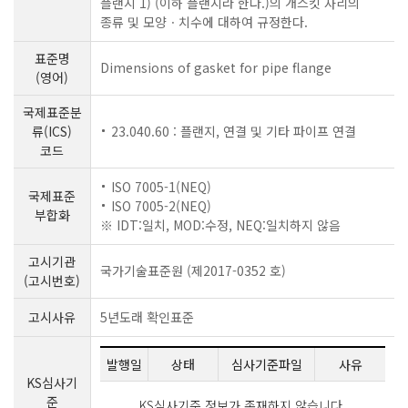
플랜지 1) (이하 플랜지라 한다.)의 개스킷 자리의
종류 및 모양ㆍ치수에 대하여 규정한다.
표준명
Dimensions of gasket for pipe flange
(영어)
국제표준분
류(ICS)
23.040.60 : 플랜지, 연결 및 기타 파이프 연결
코드
ISO 7005-1(NEQ)
국제표준
ISO 7005-2(NEQ)
부합화
※ IDT:일치, MOD:수정, NEQ:일치하지 않음
고시기관
국가기술표준원 (제2017-0352 호)
(고시번호)
고시사유
5년도래 확인표준
발행일
상태
심사기준파일
사유
KS심사기
준
KS심사기준 정보가 존재하지 않습니다.