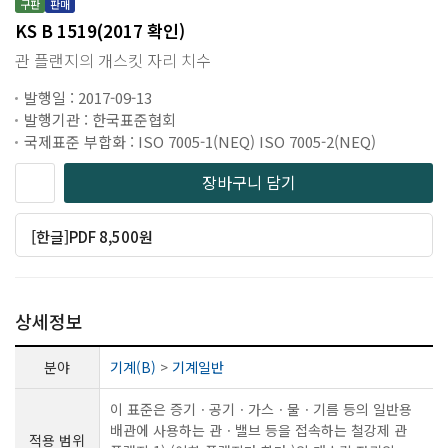
구판
판매
KS B 1519(2017 확인)
관 플랜지의 개스킷 자리 치수
발행일 : 2017-09-13
발행기관 : 한국표준협회
국제표준 부합화 : ISO 7005-1(NEQ) ISO 7005-2(NEQ)
장바구니 담기
[한글]PDF 8,500원
상세정보
분야
기계(B)
>
기계일반
이 표준은 증기ㆍ공기ㆍ가스ㆍ물ㆍ기름 등의 일반용
배관에 사용하는 관ㆍ밸브 등을 접속하는 철강제 관
적용 범위