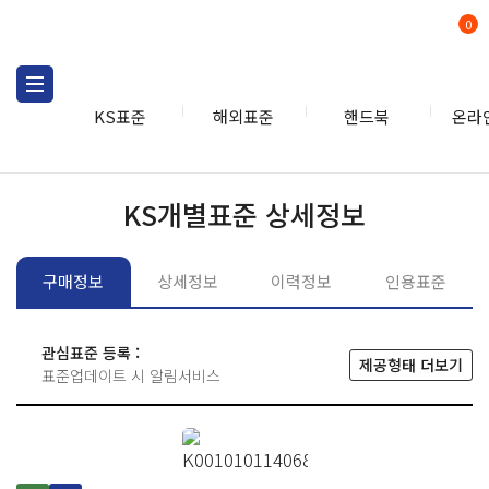
0
KS표준
해외표준
핸드북
온라
KS표준
KS표준검색
개별
KS개별표준 상세정보
구매정보
상세정보
이력정보
인용표준
관심표준 등록 :
제공형태 더보기
표준업데이트 시 알림서비스