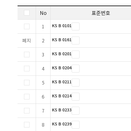
No
표준번호
KS B 0101
1
KS B 0161
폐지
2
KS B 0201
3
KS B 0204
4
KS B 0211
5
KS B 0214
6
KS B 0233
7
KS B 0239
8