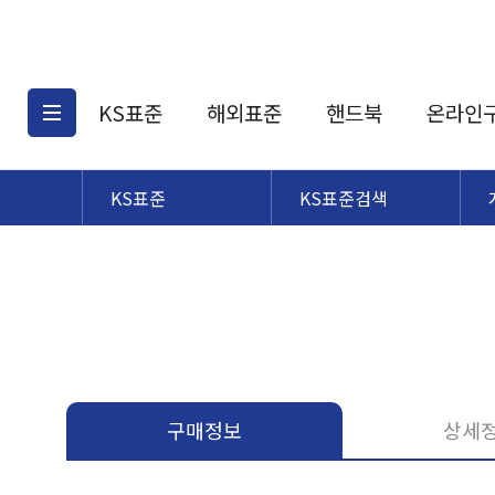
KS표준
해외표준
핸드북
온라인
KS표준
KS표준검색
KS표준검색
해외표준검색
KS
소개
AATCC
KS관련상품
해외표준관련상품
ASM
제공표준
DIN
KS인증심사기준
해외표준 견적의뢰
JSTRA
구입절차
TRA
국내단체표준
ISO심볼
구매정보
상세