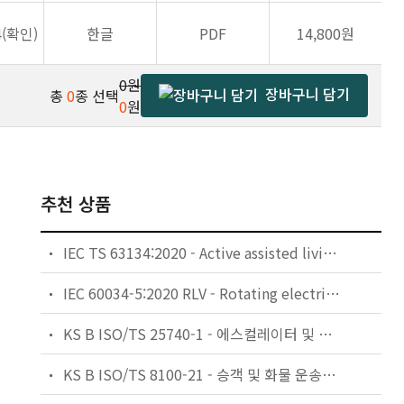
4(확인)
한글
PDF
14,800원
0원
장바구니 담기
총
0
종 선택
0
원
추천 상품
IEC TS 63134:2020 - Active assisted living (AAL) use cases
IEC 60034-5:2020 RLV - Rotating electrical machines - Part 5: Degrees of protection provided by the integral design of rotating electrical machines (IP code) - Classification
KS B ISO/TS 25740-1 - 에스컬레이터 및 무빙워크에 대한 안전요건 — 제1부: 세계공통 필수 안전요건(GESRs)
KS B ISO/TS 8100-21 - 승객 및 화물 운송용 엘리베이터 —제21부: 세계공통 필수안전요건(GESRs)을 충족하는 세계공통 안전 파라미터(GSPs)