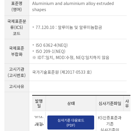
표준명
Aluminium and aluminium alloy extruded
(영어)
shapes
국제표준분
류(ICS)
77.120.10 : 알루미늄 및 알루미늄합금
코드
ISO 6362-4(NEQ)
국제표준
ISO 209-1(NEQ)
부합화
※ IDT:일치, MOD:수정, NEQ:일치하지 않음
고시기관
국가기술표준원 (제2017-0533 호)
(고시번호)
고시사유
발행
사
상태
심사기준파일
일
유
2024-
KS인증표준과
심사기준 다운로드
10-24
기존
개정
(PDF)
심사기준의