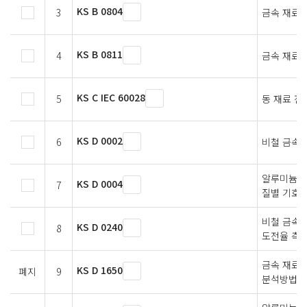
KS B 0804
3
금속 재료 
KS B 0811
4
금속 재료의
KS C IEC 60028
5
동 재료 
KS D 0002
6
비철 금속 
알루미늄, 
KS D 0004
7
질별 기호
비철 금속재
KS D 0240
8
도전율 측
금속 재료의
KS D 1650
폐지
9
분석방법 