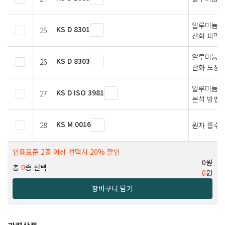
알루미늄 
KS D 8301
25
산화 피막
알루미늄 및
KS D 8303
26
산화 도장 
알루미늄 및
KS D ISO 3981
27
분석 방법
KS M 0016
28
원자 흡수 
인용표준 2종 이상 선택시 20% 할인
0원
총
0
종 선택
0
원
장바구니 담기