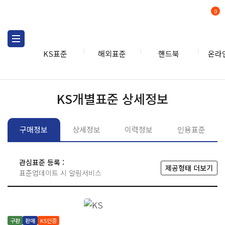
0
KS표준
해외표준
핸드북
온라
KS표준
KS표준검색
개별
KS개별표준 상세정보
구매정보
상세정보
이력정보
인용표준
관심표준 등록 :
제공형태 더보기
표준업데이트 시 알림서비스
구판
판매
KS인증