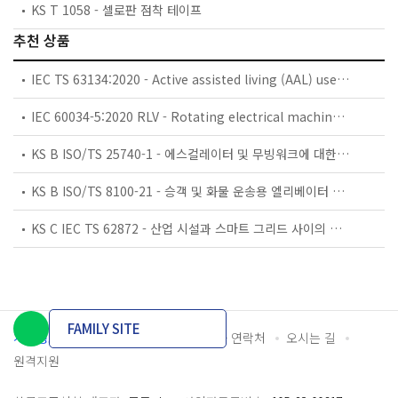
KS T 1058 - 셀로판 점착 테이프
추천 상품
IEC TS 63134:2020 - Active assisted living (AAL) use cases
IEC 60034-5:2020 RLV - Rotating electrical machines - Part 5: Degrees of protection provided by the integral design of rotating electrical machines (IP code) - Classification
KS B ISO/TS 25740-1 - 에스컬레이터 및 무빙워크에 대한 안전요건 — 제1부: 세계공통 필수 안전요건(GESRs)
KS B ISO/TS 8100-21 - 승객 및 화물 운송용 엘리베이터 —제21부: 세계공통 필수안전요건(GESRs)을 충족하는 세계공통 안전 파라미터(GSPs)
KS C IEC TS 62872 - 산업 시설과 스마트 그리드 사이의 산업 공정 측정, 제어 및 자동화 시스템 인터페이스
FAMILY SITE
개인정보처리방침
이용약관
담당자 연락처
오시는 길
원격지원