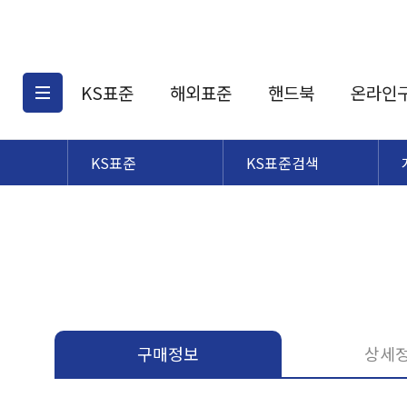
KS표준
해외표준
핸드북
온라인
KS표준
KS표준검색
KS표준검색
해외표준검색
KS
소개
AATCC
KS관련상품
해외표준관련상품
ASM
제공표준
DIN
KS인증심사기준
해외표준 견적의뢰
JSTRA
구입절차
TRA
국내단체표준
ISO심볼
구매정보
상세