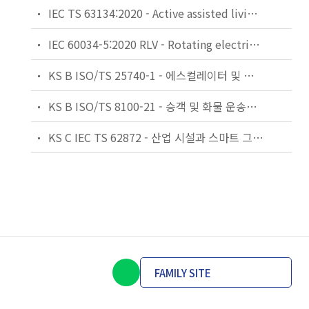
IEC TS 63134:2020 - Active assisted living (AAL) use cases
IEC 60034-5:2020 RLV - Rotating electrical machines - Part 5: Degrees of protection provided by the integral design of rotating electrical machines (IP code) - Classification
KS B ISO/TS 25740-1 - 에스컬레이터 및 무빙워크에 대한 안전요건 — 제1부: 세계공통 필수 안전요건(GESRs)
KS B ISO/TS 8100-21 - 승객 및 화물 운송용 엘리베이터 —제21부: 세계공통 필수안전요건(GESRs)을 충족하는 세계공통 안전 파라미터(GSPs)
KS C IEC TS 62872 - 산업 시설과 스마트 그리드 사이의 산업 공정 측정, 제어 및 자동화 시스템 인터페이스
FAMILY SITE