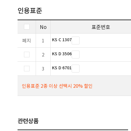
인용표준
No
표준번호
KS C 1307
폐지
1
KS D 3506
2
KS D 6701
3
인용표준 2종 이상 선택시 20% 할인
관련상품