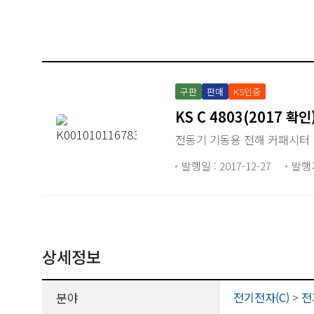
구판
판매
KS인증
KS C 4803(2017 확인
전동기 기동용 전해 커패시터
발행일 : 2017-12-27
발행
상세정보
분야
전기전자(C)
>
전