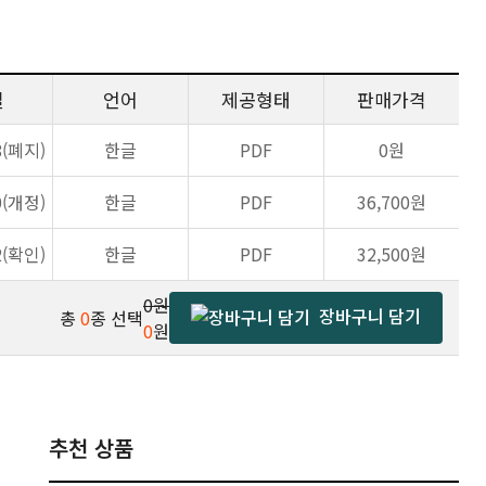
일
언어
제공형태
판매가격
8(폐지)
한글
PDF
0원
0(개정)
한글
PDF
36,700원
2(확인)
한글
PDF
32,500원
0원
장바구니 담기
총
0
종 선택
0
원
추천 상품