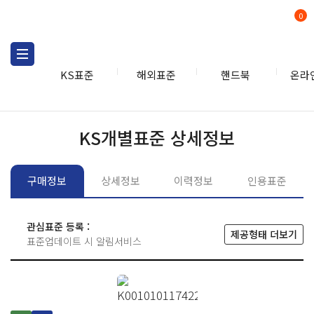
0
KS표준
해외표준
핸드북
온라
KS표준
KS표준검색
개별
KS개별표준 상세정보
구매정보
상세정보
이력정보
인용표준
관심표준 등록 :
제공형태 더보기
표준업데이트 시 알림서비스