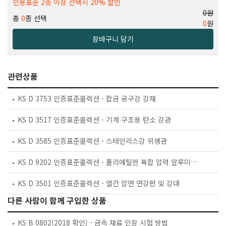
인용표준 2종 이상 선택시 20% 할인
0원
총
0
종 선택
0
원
장바구니 담기
관련상품
KS D 3753 인증표준콜렉션 - 합금 공구강 강재
KS D 3517 인증표준콜렉션 - 기계 구조용 탄소 강관
KS D 3585 인증표준콜렉션 - 스테인리스강 위생관
KS D 9202 인증표준콜렉션 - 폴리에틸렌 복합 압력 알루미늄관
KS D 3501 인증표준콜렉션 - 열간 압연 연강판 및 강대
다른 사람이 함께 구입한 상품
KS B 0802(2018 확인) - 금속 재료 인장 시험 방법