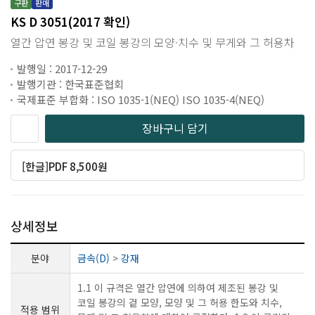
구판
판매
KS D 3051(2017 확인)
열간 압연 봉강 및 코일 봉강의 모양·치수 및 무게와 그 허용차
발행일 : 2017-12-29
발행기관 : 한국표준협회
국제표준 부합화 : ISO 1035-1(NEQ) ISO 1035-4(NEQ)
장바구니 담기
[한글]PDF 8,500원
상세정보
분야
금속(D)
>
강재
1.1 이 규격은 열간 압연에 의하여 제조된 봉강 및
코일 봉강의 겉 모양, 모양 및 그 허용 한도와 치수,
적용 범위