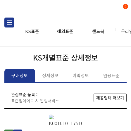
0
KS표준
해외표준
핸드북
온라
KS표준
KS표준검색
개별
KS개별표준 상세정보
구매정보
상세정보
이력정보
인용표준
관심표준 등록 :
제공형태 더보기
표준업데이트 시 알림서비스