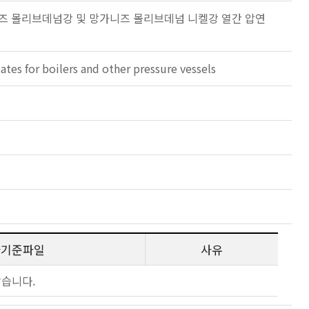
니즈 몰리브데넘강 및 망가니즈 몰리브데넘 니켈강 열간 압연
s for boilers and other pressure vessels
사기준파일
사유
않습니다.