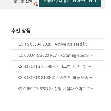
장바구니 담기
총
0
종 선택
0
원
추천 상품
IEC TS 63134:2020 - Active assisted living (AAL) use cases
IEC 60034-5:2020 RLV - Rotating electrical machines - Part 5: Degrees of protection provided by the integral design of rotating electrical machines (IP code) - Classification
KS B ISO/TS 25740-1 - 에스컬레이터 및 무빙워크에 대한 안전요건 — 제1부: 세계공통 필수 안전요건(GESRs)
KS B ISO/TS 8100-21 - 승객 및 화물 운송용 엘리베이터 —제21부: 세계공통 필수안전요건(GESRs)을 충족하는 세계공통 안전 파라미터(GSPs)
KS C IEC TS 62872 - 산업 시설과 스마트 그리드 사이의 산업 공정 측정, 제어 및 자동화 시스템 인터페이스