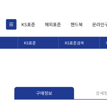
KS표준
해외표준
핸드북
온라인
KS표준
KS표준검색
KS표준검색
해외표준검색
KS
소개
AATCC
KS관련상품
해외표준관련상품
ASM
제공표준
DIN
KS인증심사기준
해외표준 견적의뢰
JSTRA
구입절차
TRA
국내단체표준
ISO심볼
구매정보
상세