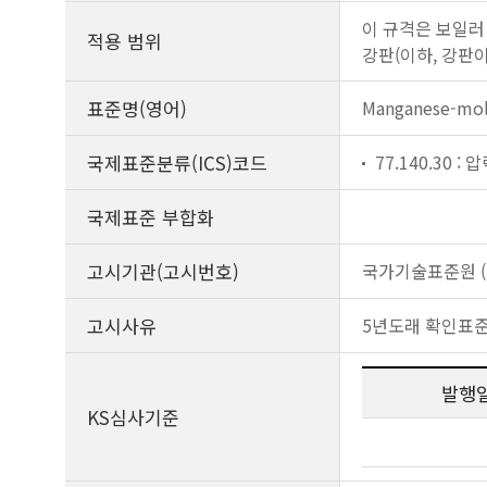
이 규격은 보일러
적용 범위
강판(이하, 강판이
표준명(영어)
Manganese-moly
국제표준분류(ICS)코드
77.140.30 :
국제표준 부합화
고시기관(고시번호)
국가기술표준원 (제
고시사유
5년도래 확인표
발행
KS심사기준