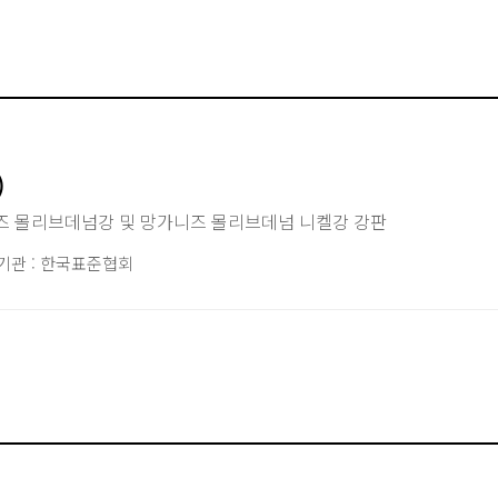
)
즈 몰리브데넘강 및 망가니즈 몰리브데넘 니켈강 강판
기관 : 한국표준협회