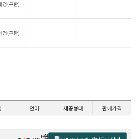
개정(구판)
제정(구판)
일
언어
제공형태
판매가격
0원