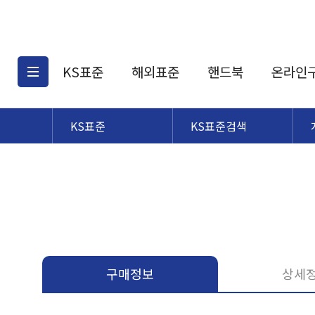
KS표준
해외표준
핸드북
온라인
KS표준
KS표준검색
KS표준검색
해외표준검색
KS
소개
AATCC
KS관련상품
해외표준관련상품
ASM
제공표준
DIN
KS인증심사기준
해외표준 견적의뢰
JSTRA
구입절차
TRA
국내단체표준
ISO심볼
구매정보
상세