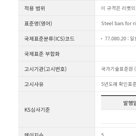
적용 범위
이 규격은 리벳의
표준명(영어)
Steel bars for r
국제표준분류(ICS)코드
77.080.20 :
국제표준 부합화
고시기관(고시번호)
국가기술표준원 (제
고시사유
5년도래 확인표
발행
KS심사기준
페이지수
5