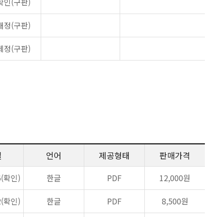
확인(구판)
개정(구판)
제정(구판)
일
언어
제공형태
판매가격
6(확인)
한글
PDF
12,000원
2(확인)
한글
PDF
8,500원