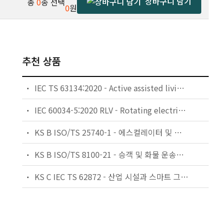
장바구니 담기
총
0
종 선택
0
원
추천 상품
IEC TS 63134:2020 - Active assisted living (AAL) use cases
IEC 60034-5:2020 RLV - Rotating electrical machines - Part 5: Degrees of protection provided by the integral design of rotating electrical machines (IP code) - Classification
KS B ISO/TS 25740-1 - 에스컬레이터 및 무빙워크에 대한 안전요건 — 제1부: 세계공통 필수 안전요건(GESRs)
KS B ISO/TS 8100-21 - 승객 및 화물 운송용 엘리베이터 —제21부: 세계공통 필수안전요건(GESRs)을 충족하는 세계공통 안전 파라미터(GSPs)
KS C IEC TS 62872 - 산업 시설과 스마트 그리드 사이의 산업 공정 측정, 제어 및 자동화 시스템 인터페이스