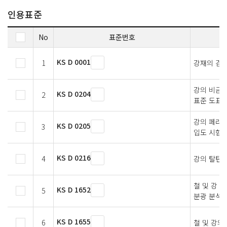
인용표준
No
표준번호
KS D 0001
1
강재의 검사
강의 비금속
KS D 0204
2
표준 도표
강의 페라
KS D 0205
3
입도 시험법
KS D 0216
4
강의 탈탄층
철 및 강 
KS D 1652
5
분광 분석 
KS D 1655
6
철 및 강의