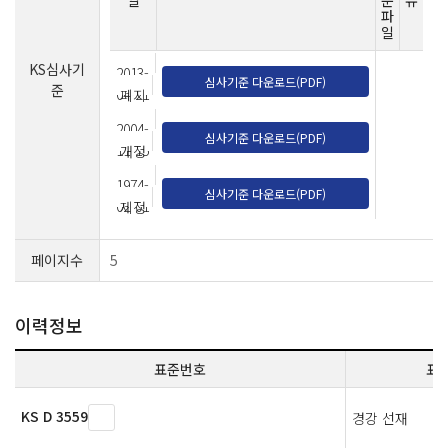
일
준
유
파
일
KS심사기
2013-
심사기준 다운로드(PDF)
준
04-21
폐지
2004-
심사기준 다운로드(PDF)
11-15
개정
1974-
심사기준 다운로드(PDF)
02-01
제정
페이지수
5
이력정보
표준번호
표
KS D 3559
경강 선재