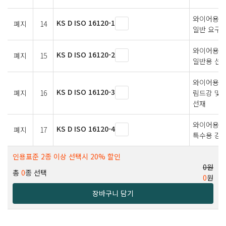
와이어용 
KS D ISO 16120-1
폐지
14
일반 요구 
와이어용 
KS D ISO 16120-2
폐지
15
일반용 선
와이어용 
KS D ISO 16120-3
폐지
16
림드강 및 
선재
와이어용 
KS D ISO 16120-4
폐지
17
특수용 강 
인용표준 2종 이상 선택시 20% 할인
0원
총
0
종 선택
0
원
장바구니 담기