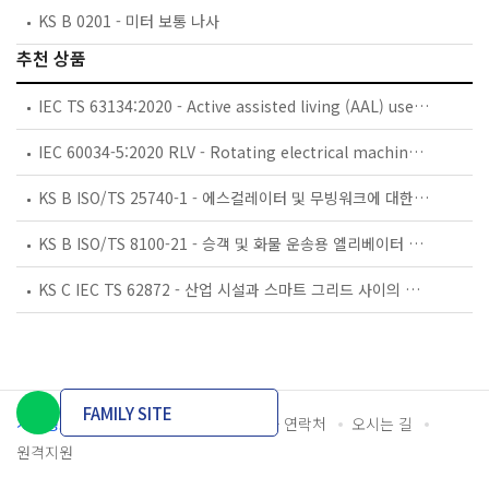
KS B 0201 - 미터 보통 나사
추천 상품
IEC TS 63134:2020 - Active assisted living (AAL) use cases
IEC 60034-5:2020 RLV - Rotating electrical machines - Part 5: Degrees of protection provided by the integral design of rotating electrical machines (IP code) - Classification
KS B ISO/TS 25740-1 - 에스컬레이터 및 무빙워크에 대한 안전요건 — 제1부: 세계공통 필수 안전요건(GESRs)
KS B ISO/TS 8100-21 - 승객 및 화물 운송용 엘리베이터 —제21부: 세계공통 필수안전요건(GESRs)을 충족하는 세계공통 안전 파라미터(GSPs)
KS C IEC TS 62872 - 산업 시설과 스마트 그리드 사이의 산업 공정 측정, 제어 및 자동화 시스템 인터페이스
FAMILY SITE
개인정보처리방침
이용약관
담당자 연락처
오시는 길
원격지원