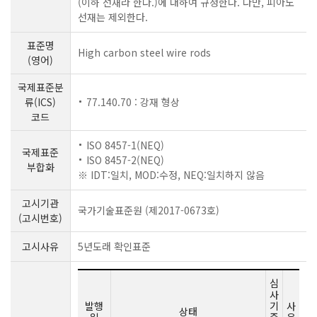
(이하 선재라 한다.)에 대하여 규정한다. 다만, 피아노
선재는 제외한다.
표준명
High carbon steel wire rods
(영어)
국제표준분
류(ICS)
77.140.70 : 강재 형상
코드
ISO 8457-1(NEQ)
국제표준
ISO 8457-2(NEQ)
부합화
※ IDT:일치, MOD:수정, NEQ:일치하지 않음
고시기관
국가기술표준원 (제2017-0673호)
(고시번호)
고시사유
5년도래 확인표준
심
사
발행
기
사
상태