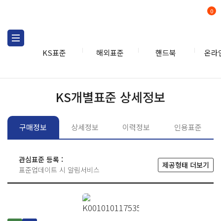
0
KS표준
해외표준
핸드북
온라
KS표준
KS표준검색
개별
KS개별표준 상세정보
구매정보
상세정보
이력정보
인용표준
관심표준 등록 :
제공형태 더보기
표준업데이트 시 알림서비스