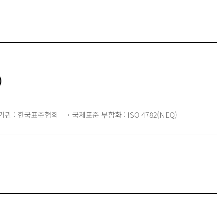
)
기관 : 한국표준협회
국제표준 부합화 : ISO 4782(NEQ)