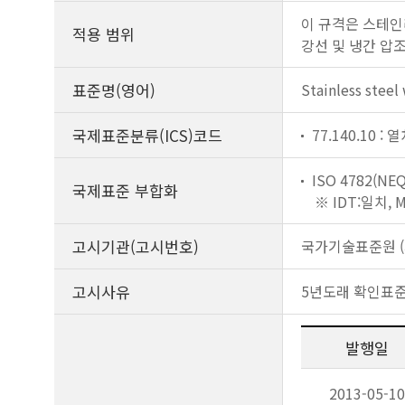
이 규격은 스테인리
적용 범위
강선 및 냉간 압
표준명(영어)
Stainless steel
국제표준분류(ICS)코드
77.140.10 :
ISO 4782(NEQ
국제표준 부합화
※ IDT:일치,
고시기관(고시번호)
국가기술표준원 (제
고시사유
5년도래 확인표
발행일
2013-05-10