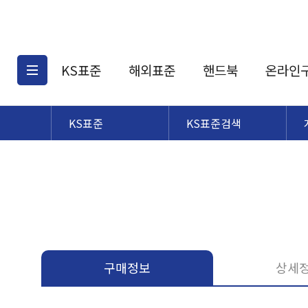
KS표준
해외표준
핸드북
온라인
KS표준
KS표준검색
KS표준검색
해외표준검색
KS
소개
AATCC
KS관련상품
해외표준관련상품
ASM
제공표준
DIN
KS인증심사기준
해외표준 견적의뢰
JSTRA
구입절차
TRA
국내단체표준
ISO심볼
구매정보
상세