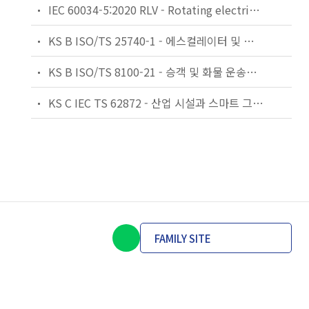
IEC 60034-5:2020 RLV - Rotating electrical machines - Part 5: Degrees of protection provided by the integral design of rotating electrical machines (IP code) - Classification
KS B ISO/TS 25740-1 - 에스컬레이터 및 무빙워크에 대한 안전요건 — 제1부: 세계공통 필수 안전요건(GESRs)
KS B ISO/TS 8100-21 - 승객 및 화물 운송용 엘리베이터 —제21부: 세계공통 필수안전요건(GESRs)을 충족하는 세계공통 안전 파라미터(GSPs)
KS C IEC TS 62872 - 산업 시설과 스마트 그리드 사이의 산업 공정 측정, 제어 및 자동화 시스템 인터페이스
FAMILY SITE