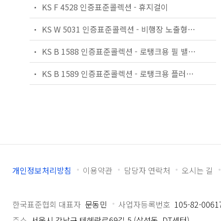
KS F 4528 인증표준콜렉션 - 휴지걸이
KS W 5031 인증표준콜렉션 - 비행장 노출형 진입등 및 활주로 말단등/말단연장등/종단등
KS B 1588 인증표준콜렉션 - 로탱크용 필 밸브(볼탭)
KS B 1589 인증표준콜렉션 - 로탱크용 플러시 밸브(사이펀)
개인정보처리방침
이용약관
담당자 연락처
오시는 길
한국표준협회 대표자
문동민
사업자등록번호
105-82-0061
주소
서울시 강남구 테헤란로69길 5 (삼성동, DT센터)