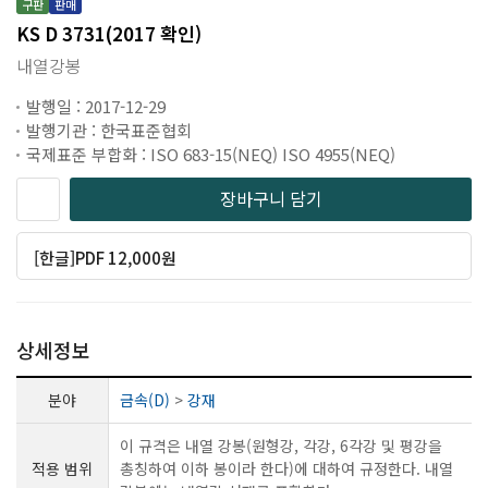
구판
판매
KS D 3731(2017 확인)
내열강봉
발행일 : 2017-12-29
발행기관 : 한국표준협회
국제표준 부합화 : ISO 683-15(NEQ) ISO 4955(NEQ)
장바구니 담기
[한글]PDF 12,000원
상세정보
분야
금속(D)
>
강재
이 규격은 내열 강봉(원형강, 각강, 6각강 및 평강을
적용 범위
총칭하여 이하 봉이라 한다)에 대하여 규정한다. 내열