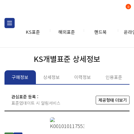
0
KS표준
해외표준
핸드북
온라
KS표준
KS표준검색
개별
KS개별표준 상세정보
구매정보
상세정보
이력정보
인용표준
관심표준 등록 :
제공형태 더보기
표준업데이트 시 알림서비스