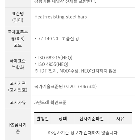
강봉에는 내열강 선재를 포함한다.
표준명
Heat-resisting steel bars
(영어)
국제표준분
류(ICS)
77.140.20 : 고품질 강
코드
ISO 683-15(NEQ)
국제표준
ISO 4955(NEQ)
부합화
※ IDT:일치, MOD:수정, NEQ:일치하지 않음
고시기관
국가기술표준원 (제2017-0673호)
(고시번호)
고시사유
5년도래 확인표준
발행일
상태
심사기준파일
사유
KS심사기
준
KS심사기준 정보가 존재하지 않습니다.