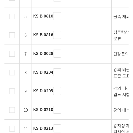
KS B 0810
5
금속 재료 
침투탐상검사
KS B 0816
6
분류
KS D 0028
7
단강품의 
강의 비금속
KS D 0204
8
표준 도표
강의 페라
KS D 0205
9
입도 시험법
KS D 0210
10
강의 매크로
강자성 재
KS D 0213
11
지시의 분