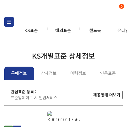
0
KS표준
해외표준
핸드북
온라
KS표준
KS표준검색
개별
KS개별표준 상세정보
구매정보
상세정보
이력정보
인용표준
관심표준 등록 :
제공형태 더보기
표준업데이트 시 알림서비스