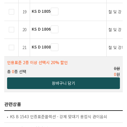
KS D 1805
19
철 및 강 
KS D 1806
20
철 및 강 
KS D 1808
21
철 및 강의
인용표준 2종 이상 선택시 20% 할인
0원
총
0
종 선택
0
원
장바구니 담기
관련상품
KS B 1543 인증표준콜렉션 - 강제 맞대기 용접식 관이음쇠