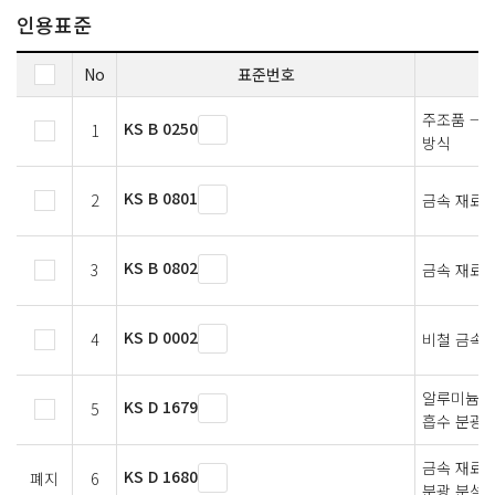
인용표준
No
표준번호
주조품 — 
KS B 0250
1
방식
KS B 0801
2
금속 재료 
KS B 0802
3
금속 재료 
KS D 0002
4
비철 금속 
알루미늄 및
KS D 1679
5
흡수 분광 
금속 재료의
KS D 1680
폐지
6
분광 분석