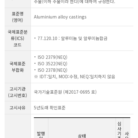
주물(이하 주물이라 한다)에 대하여 규정한다.
표준명
Aluminium alloy castings
(영어)
국제표준분
류(ICS)
77.120.10 : 알루미늄 및 알루미늄합금
코드
ISO 2379(NEQ)
국제표준
ISO 3522(NEQ)
부합화
ISO 2378(NEQ)
※ IDT:일치, MOD:수정, NEQ:일치하지 않음
고시기관
국가기술표준원 (제2017-0695 호)
(고시번호)
고시사유
5년도래 확인표준
심
사
발행
기
사
상태