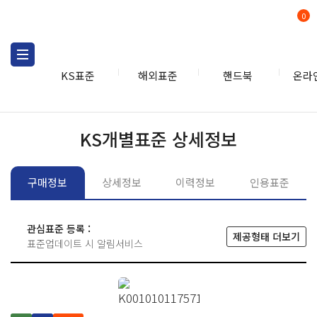
0
KS표준
해외표준
핸드북
온라
KS표준
KS표준검색
개별
KS개별표준 상세정보
구매정보
상세정보
이력정보
인용표준
관심표준 등록 :
제공형태 더보기
표준업데이트 시 알림서비스