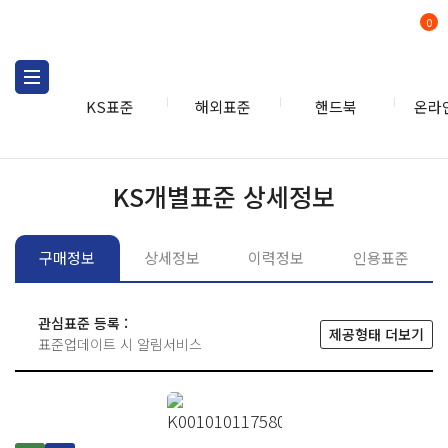
0
KS표준
해외표준
핸드북
온라
KS표준
KS표준검색
개별
KS개별표준 상세정보
구매정보
상세정보
이력정보
인용표준
관심표준 등록 :
제공형태 더보기
표준업데이트 시 알림서비스