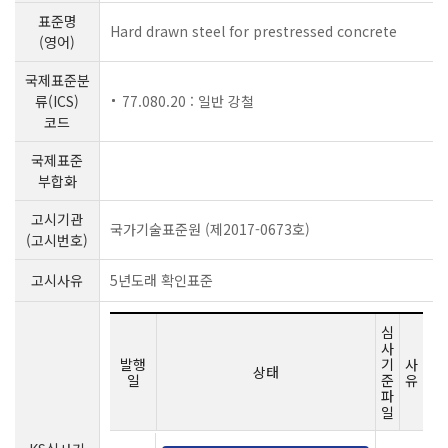
표준명
Hard drawn steel for prestressed concrete
(영어)
국제표준분
류(ICS)
77.080.20 : 일반 강철
코드
국제표준
부합화
고시기관
국가기술표준원 (제2017-0673호)
(고시번호)
고시사유
5년도래 확인표준
심
사
발행
기
사
상태
일
준
유
파
일