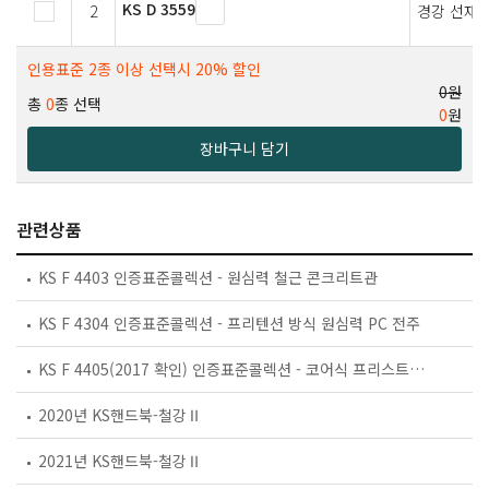
KS D 3559
2
경강 선재
인용표준 2종 이상 선택시 20% 할인
0원
총
0
종 선택
0
원
장바구니 담기
관련상품
KS F 4403 인증표준콜렉션 - 원심력 철근 콘크리트관
KS F 4304 인증표준콜렉션 - 프리텐션 방식 원심력 PC 전주
KS F 4405(2017 확인) 인증표준콜렉션 - 코어식 프리스트레스트 콘크리트 관
2020년 KS핸드북-철강Ⅱ
2021년 KS핸드북-철강Ⅱ