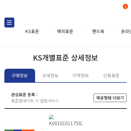
0
KS표준
해외표준
핸드북
온라
KS표준
KS표준검색
개별
KS개별표준 상세정보
구매정보
상세정보
이력정보
인용표준
관심표준 등록 :
제공형태 더보기
표준업데이트 시 알림서비스