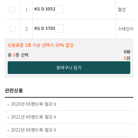
KS D 3552
1
철선
KS D 3703
2
스테인리스
인용표준 2종 이상 선택시 20% 할인
0원
총
0
종 선택
0
원
장바구니 담기
관련상품
2020년 KS핸드북-철강Ⅱ
2021년 KS핸드북-철강Ⅱ
2022년 KS핸드북-철강Ⅱ