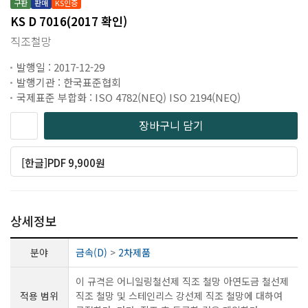
구판
판매
KS인증
KS D 7016(2017 확인)
직조철망
발행일 : 2017-12-29
발행기관 : 한국표준협회
국제표준 부합화 : ISO 4782(NEQ) ISO 2194(NEQ)
장바구니 담기
[한글]PDF 9,900원
상세정보
분야
금속(D)
>
2차제품
이 규격은 어니일링철선제 직조 철망 아연도금 철선제
적용 범위
직조 철망 및 스테인리스 강선제 직조 철망에 대하여