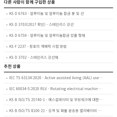
다른 사람이 함께 구입한 상품
KS D 6763 - 알루미늄 및 알루미늄 합금 봉 및 선
KS D 3703(2017 확인) - 스테인리스 강선
KS D 6759 - 알루미늄 및 알루미늄합금 압출 형재
KS F 2237 - 창호의 개폐력 시험 방법
KS D 3702 - 스테인리스 강선재
추천 상품
IEC TS 63134:2020 - Active assisted living (AAL) use cases
IEC 60034-5:2020 RLV - Rotating electrical machines - Part 5: Degrees of protection provided by the integral design of rotating electrical machines (IP code) - Classification
KS B ISO/TS 25740-1 - 에스컬레이터 및 무빙워크에 대한 안전요건 — 제1부: 세계공통 필수 안전요건(GESRs)
KS B ISO/TS 8100-21 - 승객 및 화물 운송용 엘리베이터 —제21부: 세계공통 필수안전요건(GESRs)을 충족하는 세계공통 안전 파라미터(GSPs)