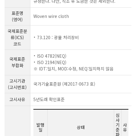
규정한다. 다만, 직조 후 도금한 것은 제외한다.
표준명
Woven wire cloth
(영어)
국제표준분
류(ICS)
73.120 : 광물 처리장비
코드
ISO 4782(NEQ)
국제표준
ISO 2194(NEQ)
부합화
※ IDT:일치, MOD:수정, NEQ:일치하지 않음
고시기관
국가기술표준원 (제2017-0673 호)
(고시번호)
고시사유
5년도래 확인표준
심
사
발행
기
사
상태
일
준
유
파