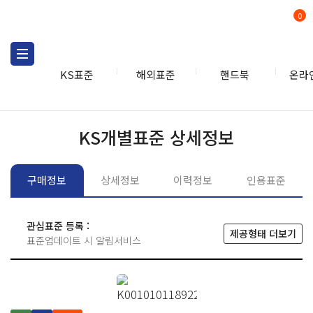
0
KS표준
해외표준
핸드북
온라
KS표준
KS표준검색
개별
KS개별표준 상세정보
구매정보
상세정보
이력정보
인용표준
관심표준 등록 :
제공형태 더보기
표준업데이트 시 알림서비스