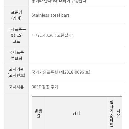
봉이라 한다.)에 대하여 규정한다.
표준명
Stainless steel bars
(영어)
국제표준분
류(ICS)
77.140.20 : 고품질 강
코드
국제표준
부합화
고시기관
국가기술표준원 (제2018-0096 호)
(고시번호)
고시사유
303F 강종 추가
심
사
발행
기
사
상태
일
준
유
파
일