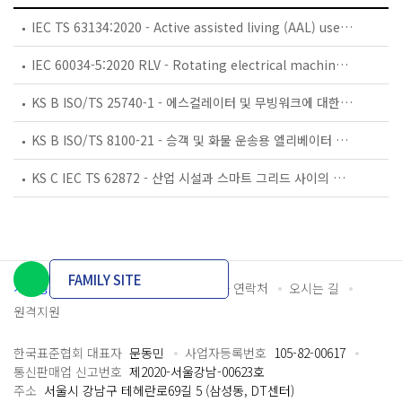
IEC TS 63134:2020 - Active assisted living (AAL) use cases
IEC 60034-5:2020 RLV - Rotating electrical machines - Part 5: Degrees of protection provided by the integral design of rotating electrical machines (IP code) - Classification
KS B ISO/TS 25740-1 - 에스컬레이터 및 무빙워크에 대한 안전요건 — 제1부: 세계공통 필수 안전요건(GESRs)
KS B ISO/TS 8100-21 - 승객 및 화물 운송용 엘리베이터 —제21부: 세계공통 필수안전요건(GESRs)을 충족하는 세계공통 안전 파라미터(GSPs)
KS C IEC TS 62872 - 산업 시설과 스마트 그리드 사이의 산업 공정 측정, 제어 및 자동화 시스템 인터페이스
FAMILY SITE
개인정보처리방침
이용약관
담당자 연락처
오시는 길
원격지원
한국표준협회 대표자
문동민
사업자등록번호
105-82-00617
통신판매업 신고번호
제2020-서울강남-00623호
주소
서울시 강남구 테헤란로69길 5 (삼성동, DT센터)