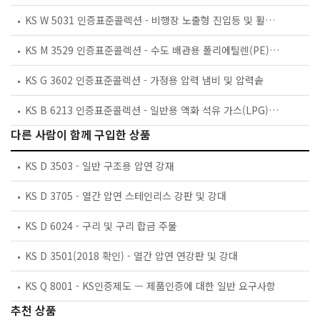
KS W 5031 인증표준콜렉션 - 비행장 노출형 진입등 및 활주로 말단등/말단연장등/종단등
KS M 3529 인증표준콜렉션 - 수도 배관용 폴리에틸렌(PE) 밸브
KS G 3602 인증표준콜렉션 - 가정용 압력 냄비 및 압력솥
KS B 6213 인증표준콜렉션 - 일반용 액화 석유 가스(LPG) 압력 조정기
다른 사람이 함께 구입한 상품
KS D 3503 - 일반 구조용 압연 강재
KS D 3705 - 열간 압연 스테인리스 강판 및 강대
KS D 6024 - 구리 및 구리 합금 주물
KS D 3501(2018 확인) - 열간 압연 연강판 및 강대
KS Q 8001 - KS인증제도 — 제품인증에 대한 일반 요구사항
추천 상품