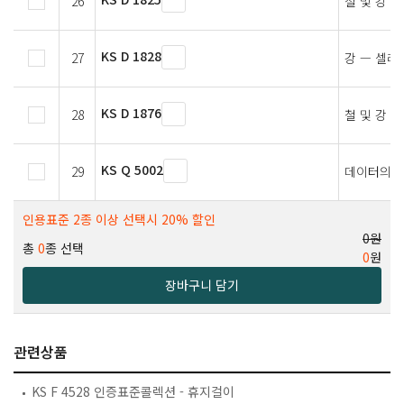
26
철 및 강 
KS D 1828
27
강 — 셀레
KS D 1876
28
철 및 강 
KS Q 5002
29
데이터의 
인용표준 2종 이상 선택시 20% 할인
0원
총
0
종 선택
0
원
장바구니 담기
관련상품
KS F 4528 인증표준콜렉션 - 휴지걸이