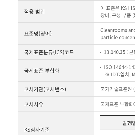
이 표준은 KS I
적용 범위
장비, 구성 부품
Cleanrooms and 
표준명(영어)
particle concen
국제표준분류(ICS)코드
13.040.35 
ISO 14644-14
국제표준 부합화
※ IDT:일치,
고시기관(고시번호)
국가기술표준원 (제
고시사유
국제표준 부합화
발행
KS심사기준