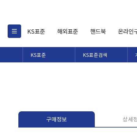
KS표준
해외표준
핸드북
온라인
KS표준
KS표준검색
KS표준검색
해외표준검색
KS
소개
AATCC
KS관련상품
해외표준관련상품
ASM
제공표준
DIN
KS인증심사기준
해외표준 견적의뢰
JSTRA
구입절차
TRA
국내단체표준
ISO심볼
구매정보
상세