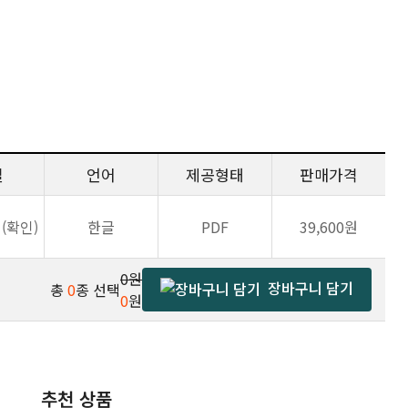
일
언어
제공형태
판매가격
1(확인)
한글
PDF
39,600원
0원
장바구니 담기
총
0
종 선택
0
원
추천 상품