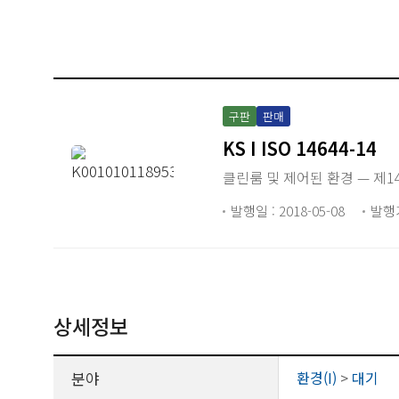
구판
판매
KS I ISO 14644-14
클린룸 및 제어된 환경 — 제1
발행일 : 2018-05-08
발행
상세정보
분야
환경(I)
>
대기