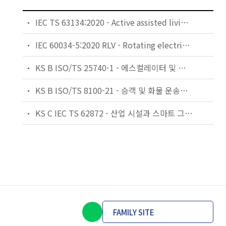
IEC TS 63134:2020 - Active assisted living (AAL) use cases
IEC 60034-5:2020 RLV - Rotating electrical machines - Part 5: Degrees of protection provided by the integral design of rotating electrical machines (IP code) - Classification
KS B ISO/TS 25740-1 - 에스컬레이터 및 무빙워크에 대한 안전요건 — 제1부: 세계공통 필수 안전요건(GESRs)
KS B ISO/TS 8100-21 - 승객 및 화물 운송용 엘리베이터 —제21부: 세계공통 필수안전요건(GESRs)을 충족하는 세계공통 안전 파라미터(GSPs)
KS C IEC TS 62872 - 산업 시설과 스마트 그리드 사이의 산업 공정 측정, 제어 및 자동화 시스템 인터페이스
FAMILY SITE