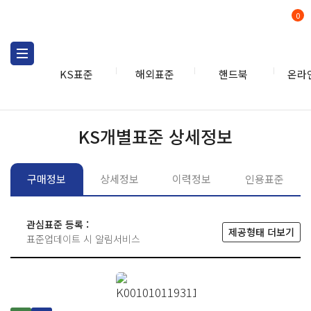
0
KS표준
해외표준
핸드북
온라
KS표준
KS표준검색
개별
KS개별표준 상세정보
구매정보
상세정보
이력정보
인용표준
관심표준 등록 :
제공형태 더보기
표준업데이트 시 알림서비스