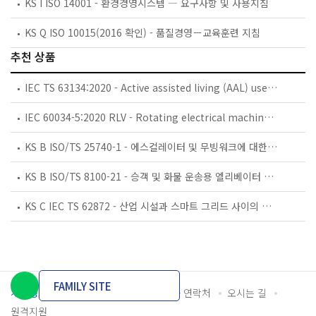
KS I ISO 14001 - 환경경영시스템 ― 요구사항 및 사용지침
KS Q ISO 10015(2016 확인) - 품질경영－교육훈련 지침
추천 상품
IEC TS 63134:2020 - Active assisted living (AAL) use cases
IEC 60034-5:2020 RLV - Rotating electrical machines - Part 5: Degrees of protection provided by the integral design of rotating electrical machines (IP code) - Classification
KS B ISO/TS 25740-1 - 에스컬레이터 및 무빙워크에 대한 안전요건 — 제1부: 세계공통 필수 안전요건(GESRs)
KS B ISO/TS 8100-21 - 승객 및 화물 운송용 엘리베이터 —제21부: 세계공통 필수안전요건(GESRs)을 충족하는 세계공통 안전 파라미터(GSPs)
KS C IEC TS 62872 - 산업 시설과 스마트 그리드 사이의 산업 공정 측정, 제어 및 자동화 시스템 인터페이스
FAMILY SITE
개인정보처리방침
이용약관
담당자 연락처
오시는 길
원격지원