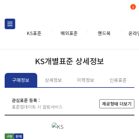
0
KS표준
해외표준
핸드북
온라
KS표준
KS표준검색
개별
KS개별표준 상세정보
구매정보
상세정보
이력정보
인용표준
관심표준 등록 :
제공형태 더보기
표준업데이트 시 알림서비스
구판
판매