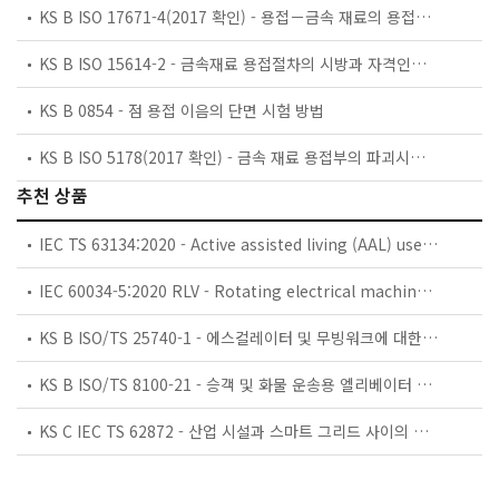
KS B ISO 17671-4(2017 확인) - 용접－금속 재료의 용접에 대한 추천－제4부：알루미늄 및 알루미늄합금의 용접
KS B ISO 15614-2 - 금속재료 용접절차의 시방과 자격인정 — 용접절차시험 — 제2부: 주조 및 소성 가공용 알루미늄과 그 합금의 아크 용접
KS B 0854 - 점 용접 이음의 단면 시험 방법
KS B ISO 5178(2017 확인) - 금속 재료 용접부의 파괴시험－용융 용접부의 종방향 인장시험
추천 상품
IEC TS 63134:2020 - Active assisted living (AAL) use cases
IEC 60034-5:2020 RLV - Rotating electrical machines - Part 5: Degrees of protection provided by the integral design of rotating electrical machines (IP code) - Classification
KS B ISO/TS 25740-1 - 에스컬레이터 및 무빙워크에 대한 안전요건 — 제1부: 세계공통 필수 안전요건(GESRs)
KS B ISO/TS 8100-21 - 승객 및 화물 운송용 엘리베이터 —제21부: 세계공통 필수안전요건(GESRs)을 충족하는 세계공통 안전 파라미터(GSPs)
KS C IEC TS 62872 - 산업 시설과 스마트 그리드 사이의 산업 공정 측정, 제어 및 자동화 시스템 인터페이스