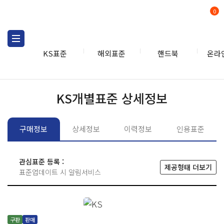
0
KS표준
해외표준
핸드북
온라
KS표준
KS표준검색
개별
KS개별표준 상세정보
구매정보
상세정보
이력정보
인용표준
관심표준 등록 :
제공형태 더보기
표준업데이트 시 알림서비스
구판
판매