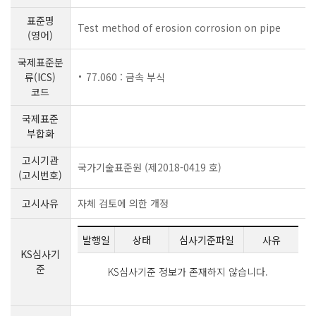
표준명
Test method of erosion corrosion on pipe
(영어)
국제표준분
류(ICS)
77.060 : 금속 부식
코드
국제표준
부합화
고시기관
국가기술표준원 (제2018-0419 호)
(고시번호)
고시사유
자체 검토에 의한 개정
발행일
상태
심사기준파일
사유
KS심사기
준
KS심사기준 정보가 존재하지 않습니다.