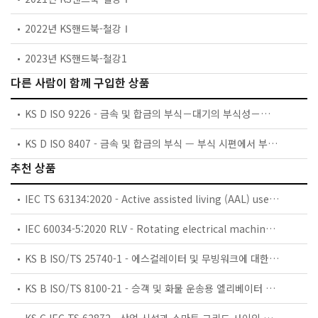
2022년 KS핸드북-철강Ⅰ
2023년 KS핸드북-철강1
다른 사람이 함께 구입한 상품
KS D ISO 9226 - 금속 및 합금의 부식－대기의 부식성－부식성 평가를 위한 표준 시험편의 부식 속도 결정
KS D ISO 8407 - 금속 및 합금의 부식 — 부식 시편에서 부식 생성물 제거
추천 상품
IEC TS 63134:2020 - Active assisted living (AAL) use cases
IEC 60034-5:2020 RLV - Rotating electrical machines - Part 5: Degrees of protection provided by the integral design of rotating electrical machines (IP code) - Classification
KS B ISO/TS 25740-1 - 에스컬레이터 및 무빙워크에 대한 안전요건 — 제1부: 세계공통 필수 안전요건(GESRs)
KS B ISO/TS 8100-21 - 승객 및 화물 운송용 엘리베이터 —제21부: 세계공통 필수안전요건(GESRs)을 충족하는 세계공통 안전 파라미터(GSPs)
KS C IEC TS 62872 - 산업 시설과 스마트 그리드 사이의 산업 공정 측정, 제어 및 자동화 시스템 인터페이스