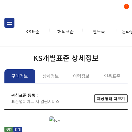
0
KS표준
해외표준
핸드북
온라
KS표준
KS표준검색
개별
KS개별표준 상세정보
구매정보
상세정보
이력정보
인용표준
관심표준 등록 :
제공형태 더보기
표준업데이트 시 알림서비스
구판
판매