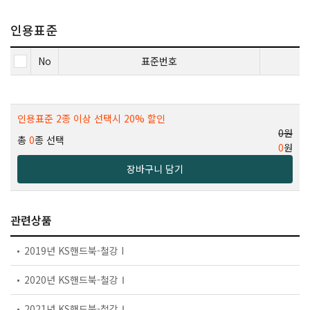
인용표준
No
표준번호
인용표준 2종 이상 선택시 20% 할인
0원
총
0
종 선택
0
원
장바구니 담기
관련상품
2019년 KS핸드북-철강 I
2020년 KS핸드북-철강Ⅰ
2021년 KS핸드북-철강Ⅰ