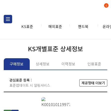
0
KS표준
해외표준
핸드북
온라
KS표준
KS표준검색
개별
KS개별표준 상세정보
구매정보
상세정보
이력정보
인용표준
관심표준 등록 :
제공형태 더보기
표준업데이트 시 알림서비스