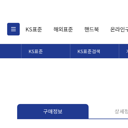
KS표준
해외표준
핸드북
온라인
KS표준
KS표준검색
KS표준검색
해외표준검색
KS
소개
AATCC
KS관련상품
해외표준관련상품
ASM
제공표준
DIN
KS인증심사기준
해외표준 견적의뢰
JSTRA
구입절차
TRA
국내단체표준
ISO심볼
구매정보
상세