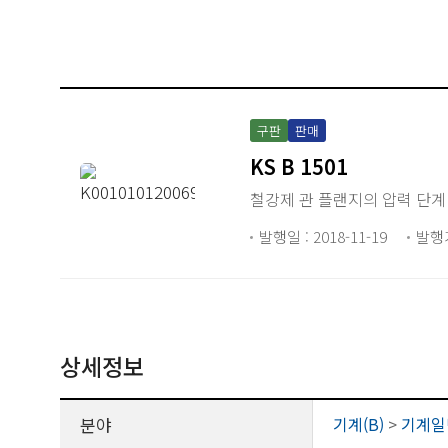
구판
판매
KS B 1501
철강제 관 플랜지의 압력 단계
발행일 : 2018-11-19
발행
상세정보
분야
기계(B)
>
기계일