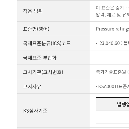
이 표준은 증기ㆍ
적용 범위
압력, 재료 및 
표준명(영어)
Pressure rating
국제표준분류(ICS)코드
23.040.60 
국제표준 부합화
고시기관(고시번호)
국가기술표준원 (제
고시사유
· KSA0001(표
발행
KS심사기준