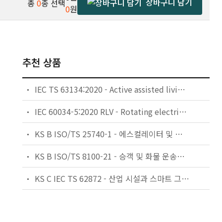
장바구니 담기
총
0
종 선택
0
원
추천 상품
IEC TS 63134:2020 - Active assisted living (AAL) use cases
IEC 60034-5:2020 RLV - Rotating electrical machines - Part 5: Degrees of protection provided by the integral design of rotating electrical machines (IP code) - Classification
KS B ISO/TS 25740-1 - 에스컬레이터 및 무빙워크에 대한 안전요건 — 제1부: 세계공통 필수 안전요건(GESRs)
KS B ISO/TS 8100-21 - 승객 및 화물 운송용 엘리베이터 —제21부: 세계공통 필수안전요건(GESRs)을 충족하는 세계공통 안전 파라미터(GSPs)
KS C IEC TS 62872 - 산업 시설과 스마트 그리드 사이의 산업 공정 측정, 제어 및 자동화 시스템 인터페이스