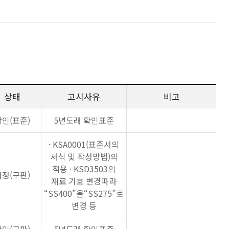
상태
고시사유
비고
확인(표준)
5년도래 확인표준
· KSA0001(표준서의
서식 및 작성방법)의
적용 · KSD3503의
개정(구판)
재료 기호 변경따라
“SS400”을“SS275”로
변경 등