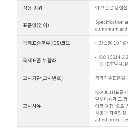
적용 범위
이 표준은 용접절
Specification a
표준명(영어)
aluminium and i
국제표준분류(ICS)코드
25.160.10 
ISO 15614-2:
국제표준 부합화
※ IDT:일치,
고시기관(고시번호)
국가기술표준원 (제
KSA0001(표준
알루미늄과 그 합
고시사유
아크 용접”으로 변
시방과 자격인정 ?
allied process