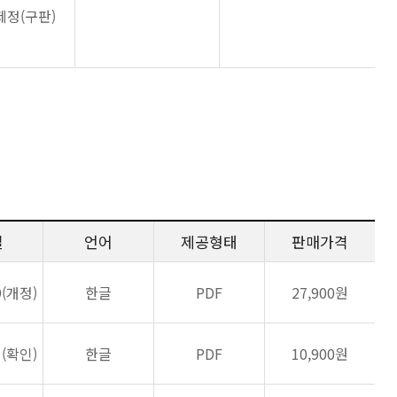
제정(구판)
일
언어
제공형태
판매가격
9(개정)
한글
PDF
27,900원
1(확인)
한글
PDF
10,900원