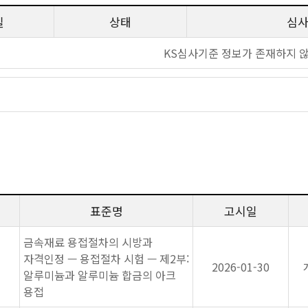
일
상태
심
KS심사기준 정보가 존재하지 
표준명
고시일
금속재료 용접절차의 시방과
자격인정 — 용접절차 시험 — 제2부:
2026-01-30
알루미늄과 알루미늄 합금의 아크
용접