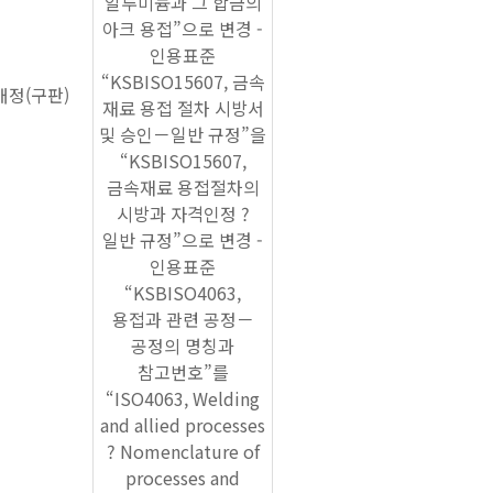
알루미늄과 그 합금의
아크 용접”으로 변경 -
인용표준
“KSBISO15607, 금속
개정(구판)
재료 용접 절차 시방서
및 승인－일반 규정”을
“KSBISO15607,
금속재료 용접절차의
시방과 자격인정 ?
일반 규정”으로 변경 -
인용표준
“KSBISO4063,
용접과 관련 공정－
공정의 명칭과
참고번호”를
“ISO4063, Welding
and allied processes
? Nomenclature of
processes and