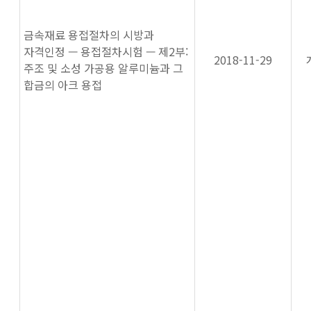
금속재료 용접절차의 시방과
자격인정 — 용접절차시험 — 제2부:
2018-11-29
주조 및 소성 가공용 알루미늄과 그
합금의 아크 용접