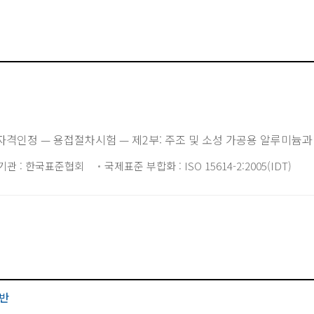
격인정 — 용접절차시험 — 제2부: 주조 및 소성 가공용 알루미늄과
기관 : 한국표준협회
국제표준 부합화 : ISO 15614-2:2005(IDT)
반