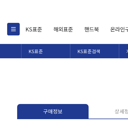
KS표준
해외표준
핸드북
온라인
KS표준
KS표준검색
KS표준검색
해외표준검색
KS
소개
AATCC
KS관련상품
해외표준관련상품
ASM
제공표준
DIN
KS인증심사기준
해외표준 견적의뢰
JSTRA
구입절차
TRA
국내단체표준
ISO심볼
구매정보
상세