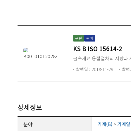
구판
판매
KS B ISO 15614-2
금속재료 용접절차의 시방과 자
발행일 : 2018-11-29
발행
상세정보
분야
기계(B)
>
기계일