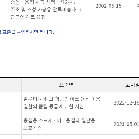
승인－용접 시공 시험－제2부：
2002-05-15
주조 및 소성 가공용 알루미늄과 그
합금의 아크 용접
정 표준을 구입하시면 됩니다.
표준명
고시
알루미늄 및 그 합금의 아크 용접 이음 —
2022-12-1
결함의 품질 등급에 대한 지침
용접용 소모재 - 아크용접과 절단용
2023-05-0
보호가스