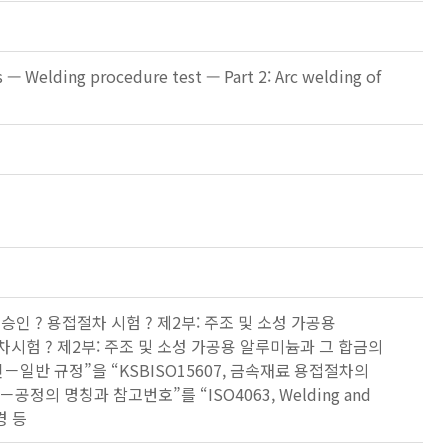
s — Welding procedure test — Part 2: Arc welding of
승인 ? 용접절차 시험 ? 제2부: 주조 및 소성 가공용
시험 ? 제2부: 주조 및 소성 가공용 알루미늄과 그 합금의
승인－일반 규정”을 “KSBISO15607, 금속재료 용접절차의
공정의 명칭과 참고번호”를 “ISO4063, Welding and
변경 등