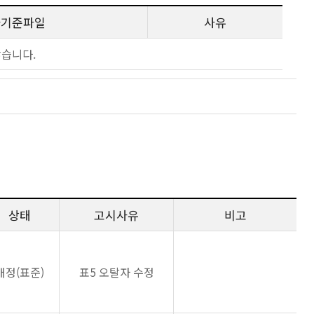
사기준파일
사유
않습니다.
상태
고시사유
비고
개정(표준)
표5 오탈자 수정