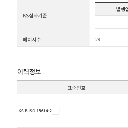
발행
KS심사기준
페이지수
29
이력정보
표준번호
KS B ISO 15614-2