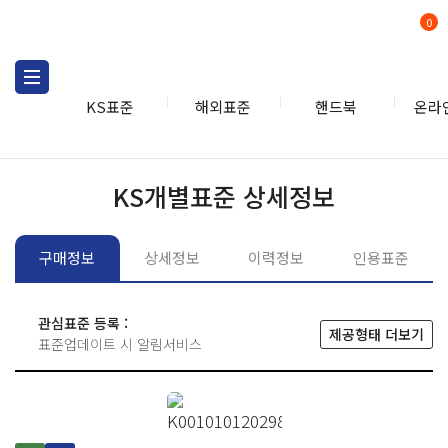
0
KS표준
해외표준
핸드북
온라
KS표준
KS표준검색
개별
KS개별표준 상세정보
구매정보
상세정보
이력정보
인용표준
관심표준 등록 :
제공형태 더보기
표준업데이트 시 알림서비스