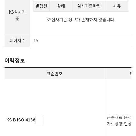
발행일
상태
심사기준파일
사유
KS심사기
준
KS심사기준 정보가 존재하지 않습니다.
페이지수
15
이력정보
표준번호
표
금속재료 용접부
KS B ISO 4136
가로방향 인장 