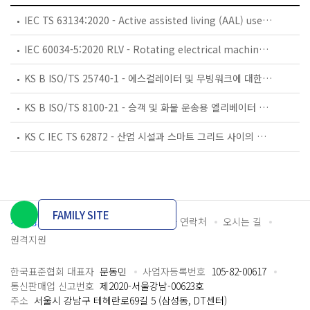
IEC TS 63134:2020 - Active assisted living (AAL) use cases
IEC 60034-5:2020 RLV - Rotating electrical machines - Part 5: Degrees of protection provided by the integral design of rotating electrical machines (IP code) - Classification
KS B ISO/TS 25740-1 - 에스컬레이터 및 무빙워크에 대한 안전요건 — 제1부: 세계공통 필수 안전요건(GESRs)
KS B ISO/TS 8100-21 - 승객 및 화물 운송용 엘리베이터 —제21부: 세계공통 필수안전요건(GESRs)을 충족하는 세계공통 안전 파라미터(GSPs)
KS C IEC TS 62872 - 산업 시설과 스마트 그리드 사이의 산업 공정 측정, 제어 및 자동화 시스템 인터페이스
FAMILY SITE
개인정보처리방침
이용약관
담당자 연락처
오시는 길
원격지원
한국표준협회 대표자
문동민
사업자등록번호
105-82-00617
통신판매업 신고번호
제2020-서울강남-00623호
주소
서울시 강남구 테헤란로69길 5 (삼성동, DT센터)