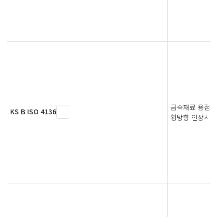
금속재료 용접부
KS B ISO 4136
횡방향 인장시험