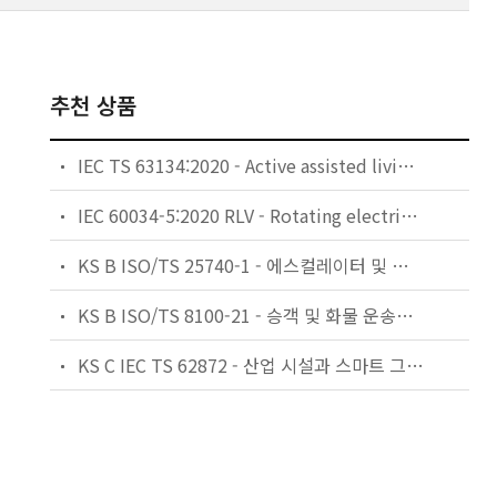
추천 상품
IEC TS 63134:2020 - Active assisted living (AAL) use cases
IEC 60034-5:2020 RLV - Rotating electrical machines - Part 5: Degrees of protection provided by the integral design of rotating electrical machines (IP code) - Classification
KS B ISO/TS 25740-1 - 에스컬레이터 및 무빙워크에 대한 안전요건 — 제1부: 세계공통 필수 안전요건(GESRs)
KS B ISO/TS 8100-21 - 승객 및 화물 운송용 엘리베이터 —제21부: 세계공통 필수안전요건(GESRs)을 충족하는 세계공통 안전 파라미터(GSPs)
KS C IEC TS 62872 - 산업 시설과 스마트 그리드 사이의 산업 공정 측정, 제어 및 자동화 시스템 인터페이스