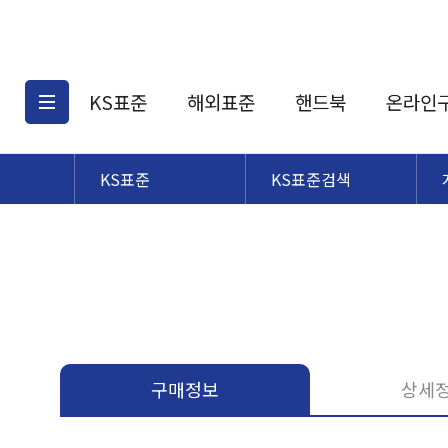
KS표준
해외표준
핸드북
온라인
KS표준
KS표준검색
KS표준검색
해외표준검색
KS
소개
AATCC
KS관련상품
해외표준관련상품
ASM
제공표준
DIN
KS인증심사기준
해외표준 견적의뢰
JSTRA
구입절차
TRA
국내단체표준
ISO심볼
구매정보
상세