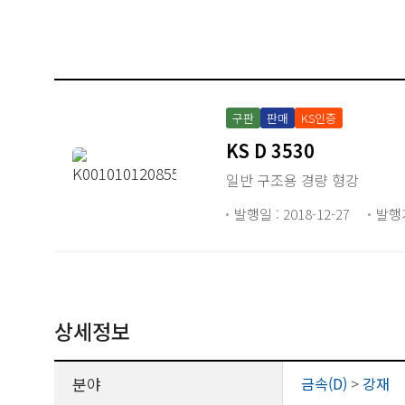
구판
판매
KS인증
KS D 3530
일반 구조용 경량 형강
발행일 : 2018-12-27
발행
상세정보
분야
금속(D)
>
강재