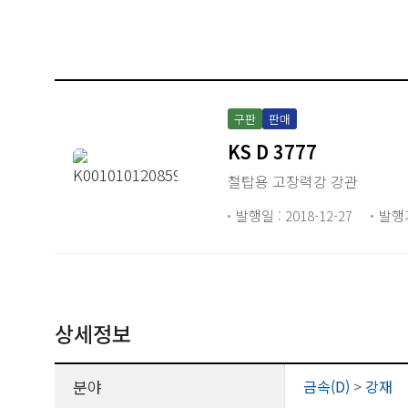
구판
판매
KS D 3777
철탑용 고장력강 강관
발행일 : 2018-12-27
발행
상세정보
분야
금속(D)
>
강재