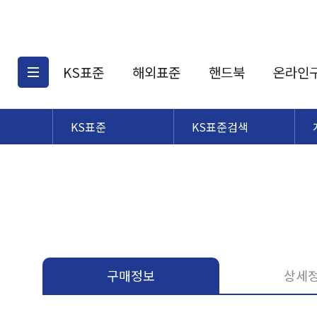
KS표준
해외표준
핸드북
온라인
KS표준
KS표준검색
KS표준검색
해외표준검색
KS
소개
AATCC
KS관련상품
해외표준관련상품
ASM
제공표준
DIN
KS인증심사기준
해외표준 견적의뢰
JSTRA
구입절차
TRA
국내단체표준
ISO심볼
구매정보
상세