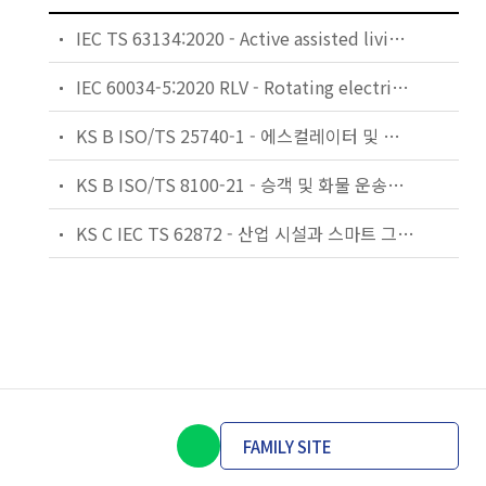
IEC TS 63134:2020 - Active assisted living (AAL) use cases
IEC 60034-5:2020 RLV - Rotating electrical machines - Part 5: Degrees of protection provided by the integral design of rotating electrical machines (IP code) - Classification
KS B ISO/TS 25740-1 - 에스컬레이터 및 무빙워크에 대한 안전요건 — 제1부: 세계공통 필수 안전요건(GESRs)
KS B ISO/TS 8100-21 - 승객 및 화물 운송용 엘리베이터 —제21부: 세계공통 필수안전요건(GESRs)을 충족하는 세계공통 안전 파라미터(GSPs)
KS C IEC TS 62872 - 산업 시설과 스마트 그리드 사이의 산업 공정 측정, 제어 및 자동화 시스템 인터페이스
FAMILY SITE