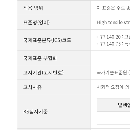
적용 범위
이 표준은 주로 
표준명(영어)
High tensile st
77.140.20 :
국제표준분류(ICS)코드
77.140.75 
국제표준 부합화
고시기관(고시번호)
국가기술표준원 (제
고시사유
사회적 요청에 의
발행
KS심사기준