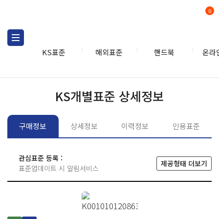
0
KS표준
해외표준
핸드북
온라
KS표준
KS표준검색
개별
KS개별표준 상세정보
구매정보
상세정보
이력정보
인용표준
관심표준 등록 :
제공형태 더보기
표준업데이트 시 알림서비스