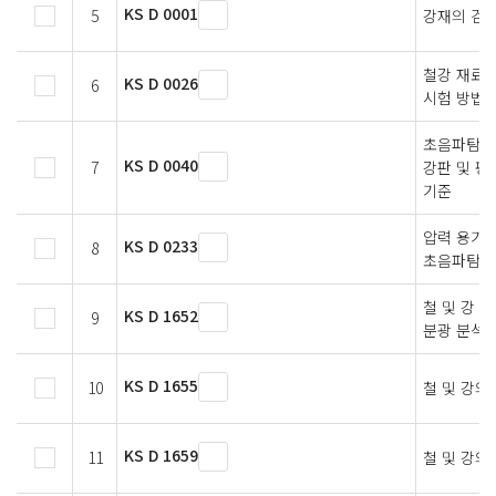
KS D 0001
5
강재의 검사
철강 재료 
KS D 0026
6
시험 방법
초음파탐상
KS D 0040
7
강판 및 평
기준
압력 용기용
KS D 0233
8
초음파탐상
철 및 강 
KS D 1652
9
분광 분석 
KS D 1655
10
철 및 강의
KS D 1659
11
철 및 강의