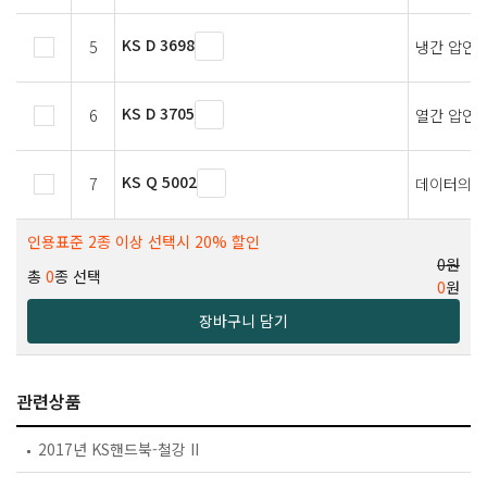
KS D 3698
5
냉간 압연 
KS D 3705
6
열간 압연 
KS Q 5002
7
데이터의 
인용표준 2종 이상 선택시 20% 할인
0원
총
0
종 선택
0
원
장바구니 담기
관련상품
2017년 KS핸드북-철강 II