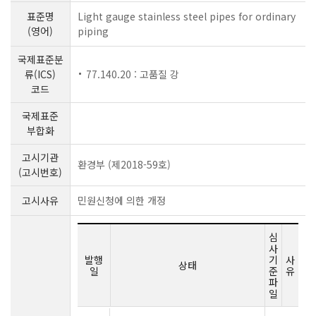
표준명
Light gauge stainless steel pipes for ordinary
(영어)
piping
국제표준분
류(ICS)
77.140.20 : 고품질 강
코드
국제표준
부합화
고시기관
환경부 (제2018-59호)
(고시번호)
고시사유
민원신청에 의한 개정
심
사
발행
기
사
상태
일
준
유
파
일