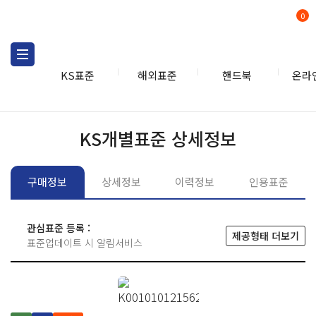
0
KS표준
해외표준
핸드북
온라
KS표준
KS표준검색
개별
KS개별표준 상세정보
구매정보
상세정보
이력정보
인용표준
관심표준 등록 :
제공형태 더보기
표준업데이트 시 알림서비스