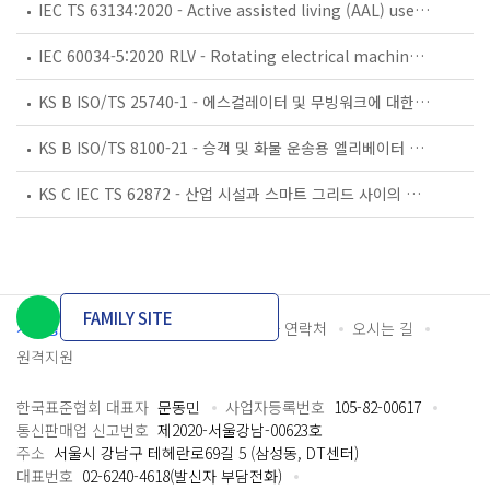
IEC TS 63134:2020 - Active assisted living (AAL) use cases
IEC 60034-5:2020 RLV - Rotating electrical machines - Part 5: Degrees of protection provided by the integral design of rotating electrical machines (IP code) - Classification
KS B ISO/TS 25740-1 - 에스컬레이터 및 무빙워크에 대한 안전요건 — 제1부: 세계공통 필수 안전요건(GESRs)
KS B ISO/TS 8100-21 - 승객 및 화물 운송용 엘리베이터 —제21부: 세계공통 필수안전요건(GESRs)을 충족하는 세계공통 안전 파라미터(GSPs)
KS C IEC TS 62872 - 산업 시설과 스마트 그리드 사이의 산업 공정 측정, 제어 및 자동화 시스템 인터페이스
FAMILY SITE
개인정보처리방침
이용약관
담당자 연락처
오시는 길
원격지원
한국표준협회 대표자
문동민
사업자등록번호
105-82-00617
통신판매업 신고번호
제2020-서울강남-00623호
주소
서울시 강남구 테헤란로69길 5 (삼성동, DT센터)
대표번호
02-6240-4618(발신자 부담전화)