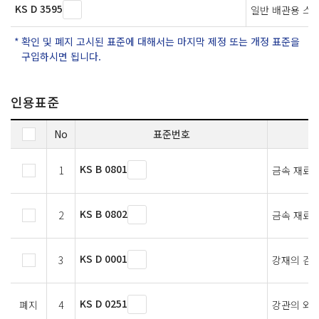
KS D 3595
일반 배관용 스
확인 및 폐지 고시된 표준에 대해서는 마지막 제정 또는 개정 표준을
구입하시면 됩니다.
인용표준
No
표준번호
KS B 0801
1
금속 재료 
KS B 0802
2
금속 재료 
KS D 0001
3
강재의 검사
KS D 0251
폐지
4
강관의 와