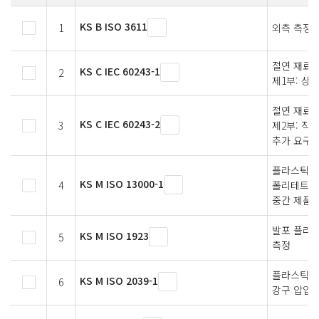
KS B ISO 3611
1
외측 측정
절연 재료의
KS C IEC 60243-1
2
제1부: 상
절연 재료의
KS C IEC 60243-2
3
제2부: 직
추가 요구
플라스틱－
KS M ISO 13000-1
4
폴리테트라플
중간 제품
발포 플라
KS M ISO 1923
5
측정
플라스틱 - 
KS M ISO 2039-1
6
강구 압입