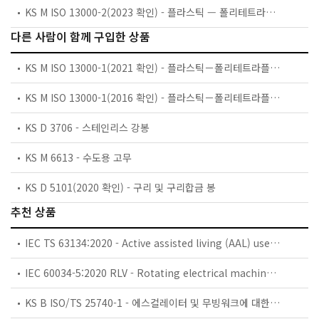
KS M ISO 13000-2(2023 확인) - 플라스틱 — 폴리테트라플루오르에틸렌(PTFE) 중간 제품 — 제2부: 시험편 제작 및 물성 측정
다른 사람이 함께 구입한 상품
KS M ISO 13000-1(2021 확인) - 플라스틱－폴리테트라플루오로에틸렌 (PTFE) 중간 제품－제1부：요구조건 및 호칭
KS M ISO 13000-1(2016 확인) - 플라스틱－폴리테트라플루오로에틸렌 (PTFE) 중간 제품－제1부：요구조건 및 호칭
KS D 3706 - 스테인리스 강봉
KS M 6613 - 수도용 고무
KS D 5101(2020 확인) - 구리 및 구리합금 봉
추천 상품
IEC TS 63134:2020 - Active assisted living (AAL) use cases
IEC 60034-5:2020 RLV - Rotating electrical machines - Part 5: Degrees of protection provided by the integral design of rotating electrical machines (IP code) - Classification
KS B ISO/TS 25740-1 - 에스컬레이터 및 무빙워크에 대한 안전요건 — 제1부: 세계공통 필수 안전요건(GESRs)