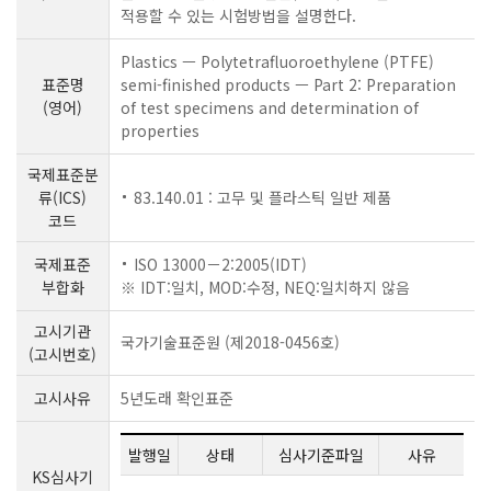
적용할 수 있는 시험방법을 설명한다.
Plastics ㅡ Polytetrafluoroethylene (PTFE)
표준명
semi-finished products ㅡ Part 2: Preparation
(영어)
of test specimens and determination of
properties
국제표준분
류(ICS)
83.140.01 : 고무 및 플라스틱 일반 제품
코드
국제표준
ISO 13000－2:2005(IDT)
부합화
※ IDT:일치, MOD:수정, NEQ:일치하지 않음
고시기관
국가기술표준원 (제2018-0456호)
(고시번호)
고시사유
5년도래 확인표준
발행일
상태
심사기준파일
사유
KS심사기