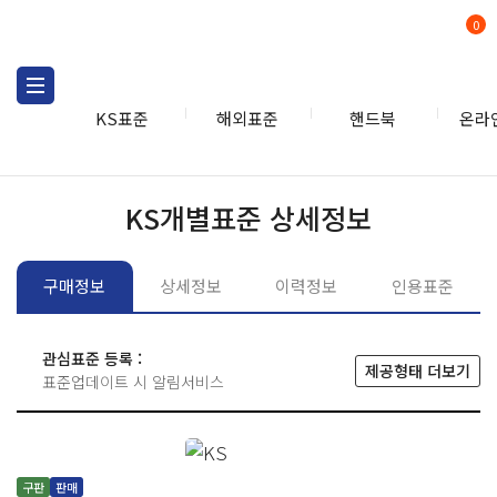
0
KS표준
해외표준
핸드북
온라
KS표준
KS표준검색
개별
KS개별표준 상세정보
구매정보
상세정보
이력정보
인용표준
관심표준 등록 :
제공형태 더보기
표준업데이트 시 알림서비스
구판
판매