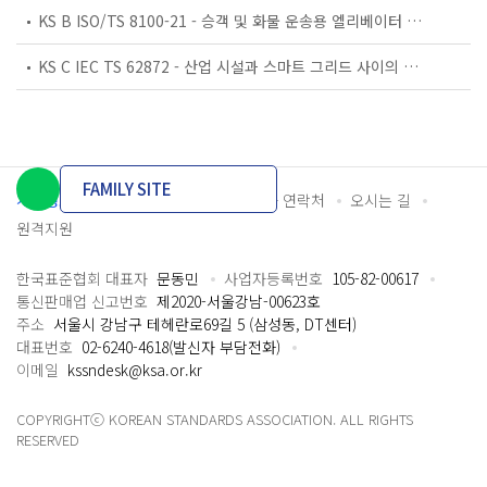
KS B ISO/TS 8100-21 - 승객 및 화물 운송용 엘리베이터 —제21부: 세계공통 필수안전요건(GESRs)을 충족하는 세계공통 안전 파라미터(GSPs)
KS C IEC TS 62872 - 산업 시설과 스마트 그리드 사이의 산업 공정 측정, 제어 및 자동화 시스템 인터페이스
FAMILY SITE
개인정보처리방침
이용약관
담당자 연락처
오시는 길
원격지원
한국표준협회 대표자
문동민
사업자등록번호
105-82-00617
통신판매업 신고번호
제2020-서울강남-00623호
주소
서울시 강남구 테헤란로69길 5 (삼성동, DT센터)
대표번호
02-6240-4618(발신자 부담전화)
이메일
kssndesk@ksa.or.kr
COPYRIGHTⓒ KOREAN STANDARDS ASSOCIATION. ALL RIGHTS
RESERVED