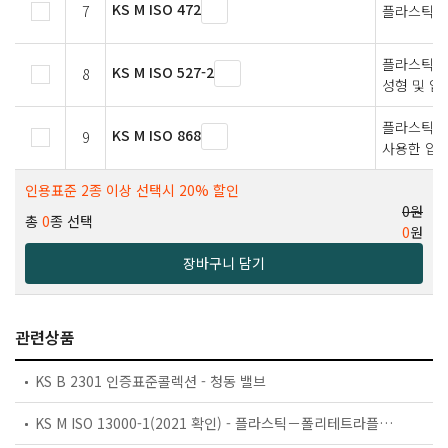
KS M ISO 472
7
플라스틱－
플라스틱 ㅡ
KS M ISO 527-2
8
성형 및 압
플라스틱 
KS M ISO 868
9
사용한 압입
인용표준 2종 이상 선택시 20% 할인
0원
총
0
종 선택
0
원
장바구니 담기
관련상품
KS B 2301 인증표준콜렉션 - 청동 밸브
KS M ISO 13000-1(2021 확인) - 플라스틱－폴리테트라플루오로에틸렌 (PTFE) 중간 제품－제1부：요구조건 및 호칭