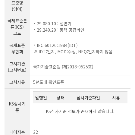
표준명
(영어)
국제표준분
29.080.10 : 절연기
류(ICS)
29.240.20 : 동력 공급라인
코드
국제표준
IEC 60120:1984(IDT)
부합화
※ IDT:일치, MOD:수정, NEQ:일치하지 않음
고시기관
국가기술표준원 (제2018-0525호)
(고시번호)
고시사유
5년도래 확인표준
발행일
상태
심사기준파일
사유
KS심사기
준
KS심사기준 정보가 존재하지 않습니다.
페이지수
22