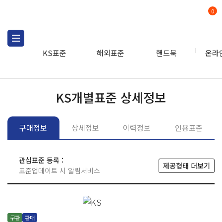
0
KS표준
해외표준
핸드북
온라
KS표준
KS표준검색
개별
KS개별표준 상세정보
구매정보
상세정보
이력정보
인용표준
관심표준 등록 :
제공형태 더보기
표준업데이트 시 알림서비스
구판
판매