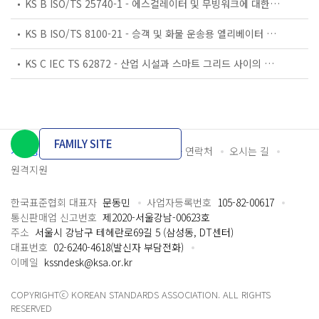
KS B ISO/TS 25740-1 - 에스컬레이터 및 무빙워크에 대한 안전요건 — 제1부: 세계공통 필수 안전요건(GESRs)
KS B ISO/TS 8100-21 - 승객 및 화물 운송용 엘리베이터 —제21부: 세계공통 필수안전요건(GESRs)을 충족하는 세계공통 안전 파라미터(GSPs)
KS C IEC TS 62872 - 산업 시설과 스마트 그리드 사이의 산업 공정 측정, 제어 및 자동화 시스템 인터페이스
FAMILY SITE
개인정보처리방침
이용약관
담당자 연락처
오시는 길
원격지원
한국표준협회 대표자
문동민
사업자등록번호
105-82-00617
통신판매업 신고번호
제2020-서울강남-00623호
주소
서울시 강남구 테헤란로69길 5 (삼성동, DT센터)
대표번호
02-6240-4618(발신자 부담전화)
이메일
kssndesk@ksa.or.kr
COPYRIGHTⓒ KOREAN STANDARDS ASSOCIATION. ALL RIGHTS
RESERVED