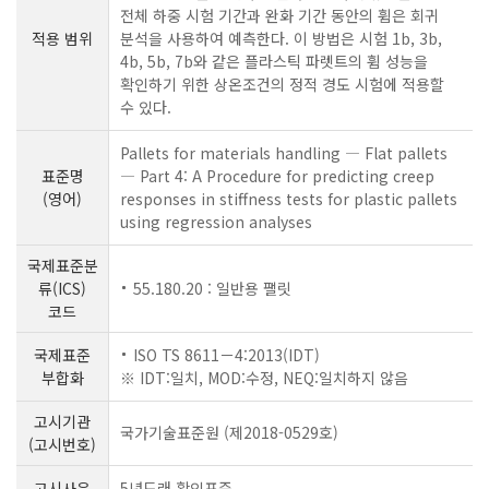
전체 하중 시험 기간과 완화 기간 동안의 휨은 회귀
적용 범위
분석을 사용하여 예측한다. 이 방법은 시험 1b, 3b,
4b, 5b, 7b와 같은 플라스틱 파렛트의 휨 성능을
확인하기 위한 상온조건의 정적 경도 시험에 적용할
수 있다.
Pallets for materials handling ― Flat pallets
표준명
― Part 4: A Procedure for predicting creep
(영어)
responses in stiffness tests for plastic pallets
using regression analyses
국제표준분
류(ICS)
55.180.20 : 일반용 팰릿
코드
국제표준
ISO TS 8611－4:2013(IDT)
부합화
※ IDT:일치, MOD:수정, NEQ:일치하지 않음
고시기관
국가기술표준원 (제2018-0529호)
(고시번호)
고시사유
5년도래 확인표준