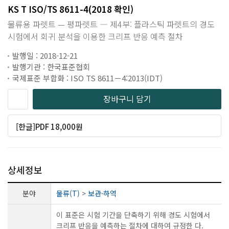
KS T ISO/TS 8611-4(2018 확인)
물류용 파렛트 — 평파렛트 ― 제4부: 플라스틱 파렛트의 경도
시험에서 회귀 분석을 이용한 크리프 반응 예측 절차
발행일 : 2018-12-21
발행기관 : 한국표준협회
국제표준 부합화 : ISO TS 8611－4:2013(IDT)
장바구니 담기
[한글]PDF 18,000원
상세정보
분야
물류(T)
>
보관·하역
이 표준은 시험 기간을 단축하기 위해 경도 시험에서
크리프 반응을 예측하는 절차에 대하여 규정한 다.