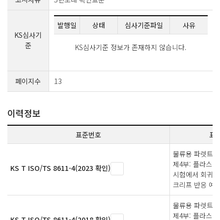
발행일
상태
심사기준파일
사유
KS심사기
준
KS심사기준 정보가 존재하지 않습니다.
페이지수
13
이력정보
표준번호
표
물류용 파렛트 
제4부: 플라스틱
KS T ISO/TS 8611-4(2023 확인)
시험에서 회귀 
크리프 반응 예
물류용 파렛트 
제4부: 플라스틱
KS T ISO/TS 8611-4(2018 확인)