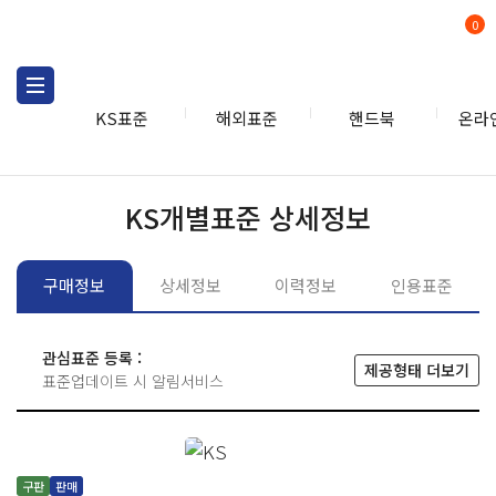
0
KS표준
해외표준
핸드북
온라
KS표준
KS표준검색
개별
KS개별표준 상세정보
구매정보
상세정보
이력정보
인용표준
관심표준 등록 :
제공형태 더보기
표준업데이트 시 알림서비스
구판
판매