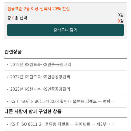
인용표준 2종 이상 선택시 20% 할인
0원
총
0
종 선택
0
원
장바구니 담기
관련상품
2019년 KS핸드북-KS인증·공장관리
2022년 KS핸드북-KS인증공장관리
2023년 KS핸드북-KS인증공장관리
KS T ISO/TS 8611-4(2023 확인) - 물류용 파렛트 — 평파렛트 ― 제4부: 플라스틱 파렛트의 경도 시험에서 회귀 분석을 이용한 크리프 반응 예측 절차
다른 사람이 함께 구입한 상품
KS T ISO 8611-2 - 물류용 파렛트 — 평파렛트 — 제2부: 성능 기준 및 시험의 선택