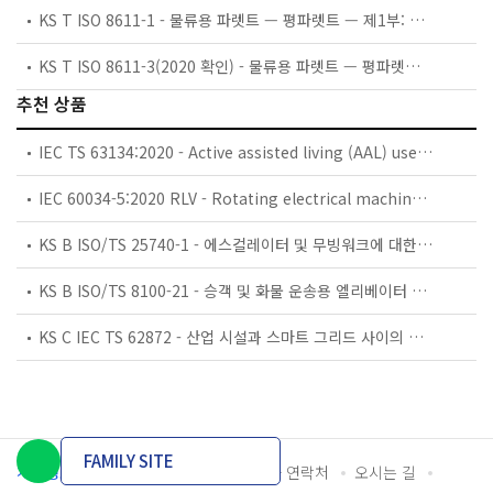
KS T ISO 8611-1 - 물류용 파렛트 — 평파렛트 — 제1부: 시험방법
KS T ISO 8611-3(2020 확인) - 물류용 파렛트 — 평파렛트 — 제3부: 최대 적재 하중
추천 상품
IEC TS 63134:2020 - Active assisted living (AAL) use cases
IEC 60034-5:2020 RLV - Rotating electrical machines - Part 5: Degrees of protection provided by the integral design of rotating electrical machines (IP code) - Classification
KS B ISO/TS 25740-1 - 에스컬레이터 및 무빙워크에 대한 안전요건 — 제1부: 세계공통 필수 안전요건(GESRs)
KS B ISO/TS 8100-21 - 승객 및 화물 운송용 엘리베이터 —제21부: 세계공통 필수안전요건(GESRs)을 충족하는 세계공통 안전 파라미터(GSPs)
KS C IEC TS 62872 - 산업 시설과 스마트 그리드 사이의 산업 공정 측정, 제어 및 자동화 시스템 인터페이스
FAMILY SITE
개인정보처리방침
이용약관
담당자 연락처
오시는 길