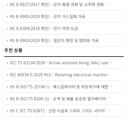
KS D 0027(2017 확인) - 강의 화염 경화 및 고주파 경화 경화층 깊이 측정 방법
KS B 4905(2018 확인) - 강의 가스질화 가공
KS D 8304(2018 확인) - 전기 아연 도금
KS B 4903(2019 확인) - 철강의 퀜칭 및 템퍼링 가공
추천 상품
IEC TS 63134:2020 - Active assisted living (AAL) use cases
IEC 60034-5:2020 RLV - Rotating electrical machines - Part 5: Degrees of protection provided by the integral design of rotating electrical machines (IP code) - Classification
KS B ISO/TS 25740-1 - 에스컬레이터 및 무빙워크에 대한 안전요건 — 제1부: 세계공통 필수 안전요건(GESRs)
KS B ISO/TS 8100-21 - 승객 및 화물 운송용 엘리베이터 —제21부: 세계공통 필수안전요건(GESRs)을 충족하는 세계공통 안전 파라미터(GSPs)
KS C IEC TS 62872 - 산업 시설과 스마트 그리드 사이의 산업 공정 측정, 제어 및 자동화 시스템 인터페이스