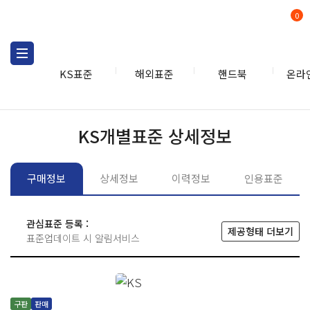
0
KS표준
해외표준
핸드북
온라
KS표준
KS표준검색
개별
KS개별표준 상세정보
구매정보
상세정보
이력정보
인용표준
관심표준 등록 :
제공형태 더보기
표준업데이트 시 알림서비스
구판
판매