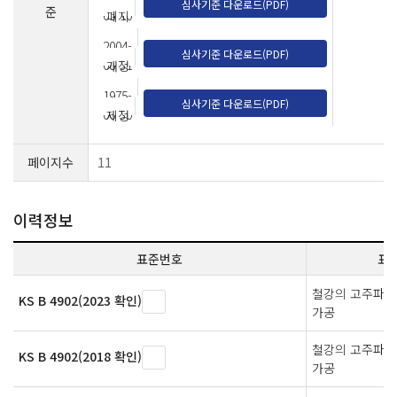
심사기준 다운로드(PDF)
준
05-10
폐지
2004-
심사기준 다운로드(PDF)
08-31
개정
1975-
심사기준 다운로드(PDF)
06-30
제정
페이지수
11
이력정보
표준번호
표
철강의 고주파 
KS B 4902(2023 확인)
가공
철강의 고주파 
KS B 4902(2018 확인)
가공