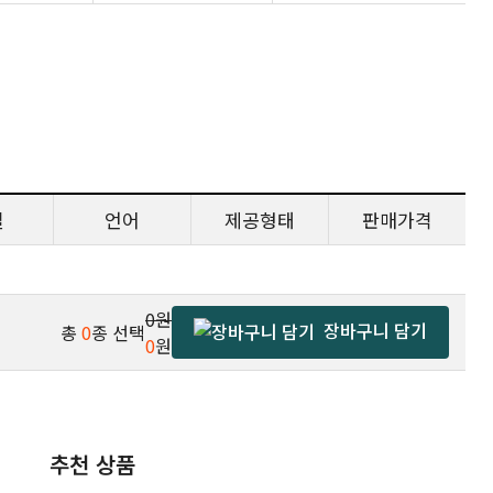
일
언어
제공형태
판매가격
0원
장바구니 담기
총
0
종 선택
0
원
추천 상품