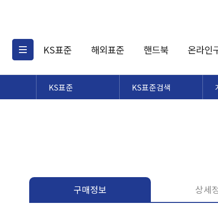
KS표준
해외표준
핸드북
온라인
KS표준
KS표준검색
KS표준검색
해외표준검색
KS
소개
AATCC
KS관련상품
해외표준관련상품
ASM
제공표준
DIN
KS인증심사기준
해외표준 견적의뢰
JSTRA
구입절차
TRA
국내단체표준
ISO심볼
구매정보
상세