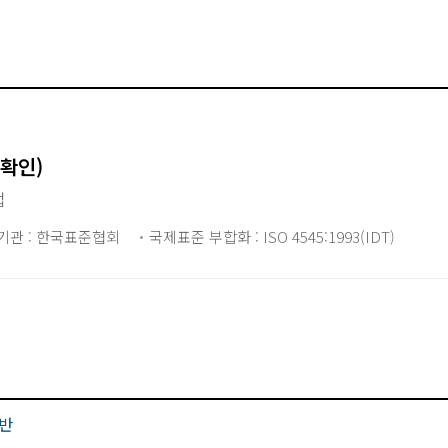
 확인)
법
기관 : 한국표준협회
국제표준 부합화 : ISO 4545:1993(IDT)
반