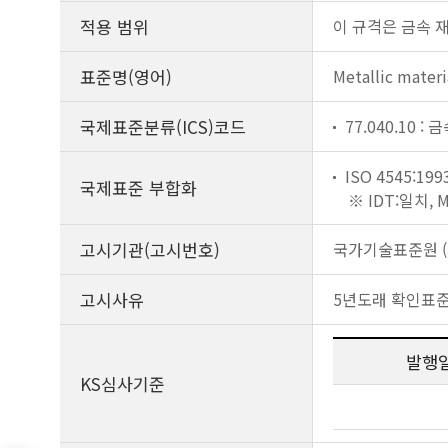
적용 범위
이 규격은 금속 재
표준명(영어)
Metallic materi
국제표준분류(ICS)코드
77.040.10 
ISO 4545:199
국제표준 부합화
※ IDT:일치,
고시기관(고시번호)
국가기술표준원 (제
고시사유
5년도래 확인표
발행
KS심사기준