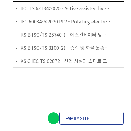
IEC TS 63134:2020 - Active assisted living (AAL) use cases
IEC 60034-5:2020 RLV - Rotating electrical machines - Part 5: Degrees of protection provided by the integral design of rotating electrical machines (IP code) - Classification
KS B ISO/TS 25740-1 - 에스컬레이터 및 무빙워크에 대한 안전요건 — 제1부: 세계공통 필수 안전요건(GESRs)
KS B ISO/TS 8100-21 - 승객 및 화물 운송용 엘리베이터 —제21부: 세계공통 필수안전요건(GESRs)을 충족하는 세계공통 안전 파라미터(GSPs)
KS C IEC TS 62872 - 산업 시설과 스마트 그리드 사이의 산업 공정 측정, 제어 및 자동화 시스템 인터페이스
FAMILY SITE