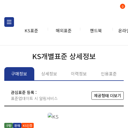
0
KS표준
해외표준
핸드북
온라
KS표준
KS표준검색
개별
KS개별표준 상세정보
구매정보
상세정보
이력정보
인용표준
관심표준 등록 :
제공형태 더보기
표준업데이트 시 알림서비스
구판
판매
KS인증