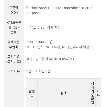
표준명
Carbon steel tubes for machine structural
(영어)
purposes
국제표준분
류(ICS)
77.140.70 : 강재 형상
코드
국제표준
ISO 3306(NEQ)
부합화
※ IDT:일치, MOD:수정, NEQ:일치하지 않음
고시기관
국가기술표준원 (제2018-0567호)
(고시번호)
고시사유
5년도래 확인표준
심
사
발행
기
사
상태
일
준
유
파
일