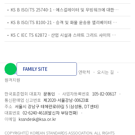
KS B ISO/TS 25740-1 - 에스컬레이터 및 무빙워크에 대한 안전요건 — 제1부: 세계공통 필수 안전요건(GESRs)
KS B ISO/TS 8100-21 - 승객 및 화물 운송용 엘리베이터 —제21부: 세계공통 필수안전요건(GESRs)을 충족하는 세계공통 안전 파라미터(GSPs)
KS C IEC TS 62872 - 산업 시설과 스마트 그리드 사이의 산업 공정 측정, 제어 및 자동화 시스템 인터페이스
FAMILY SITE
개인정보처리방침
이용약관
담당자 연락처
오시는 길
원격지원
한국표준협회 대표자
문동민
사업자등록번호
105-82-00617
통신판매업 신고번호
제2020-서울강남-00623호
주소
서울시 강남구 테헤란로69길 5 (삼성동, DT센터)
대표번호
02-6240-4618(발신자 부담전화)
이메일
kssndesk@ksa.or.kr
COPYRIGHTⓒ KOREAN STANDARDS ASSOCIATION. ALL RIGHTS