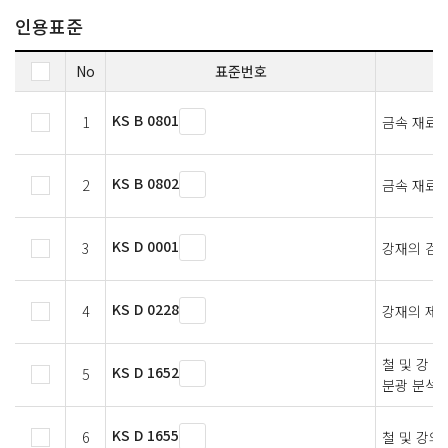
인용표준
No
표준번호
KS B 0801
1
금속 재료 
KS B 0802
2
금속 재료 
KS D 0001
3
강재의 검사
KS D 0228
4
강재의 제품
철 및 강 
KS D 1652
5
분광 분석 
KS D 1655
6
철 및 강의