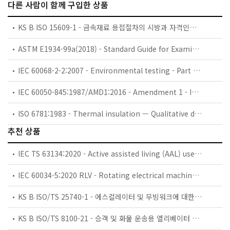
다른 사람이 함께 구입한 상품
KS B ISO 15609-1 - 금속재료 용접절차의 시방과 자격인정 — 용접절차시방서 — 제1부: 아크 용접
ASTM E1934-99a(2018) - Standard Guide for Examining Electrical and Mechanical Equipment with Infrared Thermography
IEC 60068-2-2:2007 - Environmental testing - Part 2-2: Tests - Test B: Dry heat
IEC 60050-845:1987/AMD1:2016 - Amendment 1 - International Electrotechnical Vocabulary (IEV) - Part 845: Lighting
ISO 6781:1983 - Thermal insulation — Qualitative detection of thermal irregularities in building envelopes — Infrared method
추천 상품
IEC TS 63134:2020 - Active assisted living (AAL) use cases
IEC 60034-5:2020 RLV - Rotating electrical machines - Part 5: Degrees of protection provided by the integral design of rotating electrical machines (IP code) - Classification
KS B ISO/TS 25740-1 - 에스컬레이터 및 무빙워크에 대한 안전요건 — 제1부: 세계공통 필수 안전요건(GESRs)
KS B ISO/TS 8100-21 - 승객 및 화물 운송용 엘리베이터 —제21부: 세계공통 필수안전요건(GESRs)을 충족하는 세계공통 안전 파라미터(GSPs)