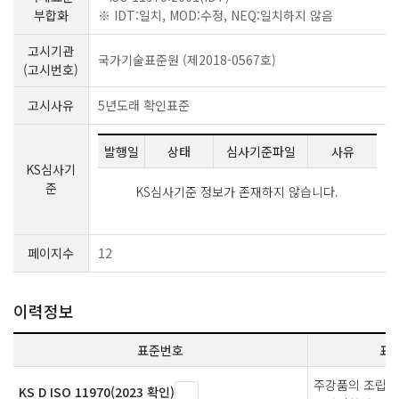
부합화
※ IDT:일치, MOD:수정, NEQ:일치하지 않음
고시기관
국가기술표준원 (제2018-0567호)
(고시번호)
고시사유
5년도래 확인표준
발행일
상태
심사기준파일
사유
KS심사기
준
KS심사기준 정보가 존재하지 않습니다.
페이지수
12
이력정보
표준번호
표
주강품의 조립용
KS D ISO 11970(2023 확인)