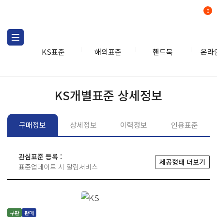
0
KS표준
해외표준
핸드북
온라
KS표준
KS표준검색
개별
KS개별표준 상세정보
구매정보
상세정보
이력정보
인용표준
관심표준 등록 :
제공형태 더보기
표준업데이트 시 알림서비스
구판
판매