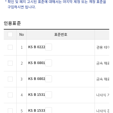
확인 및 폐지 고시된 표준에 대해서는 마지막 제정 또는 개정 표준을
구입하시면 됩니다.
인용표준
No
표준번호
KS B 0222
1
관용 테이퍼
KS B 0801
2
금속 재료 
KS B 0802
3
금속 재료 
KS B 1531
4
나사식 가단
KS B 1533
5
나사식 강관