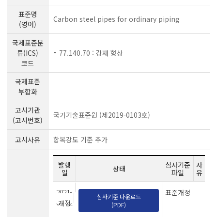
표준명
Carbon steel pipes for ordinary piping
(영어)
국제표준분
류(ICS)
77.140.70 : 강재 형상
코드
국제표준
부합화
고시기관
국가기술표준원 (제2019-0103호)
(고시번호)
고시사유
항복강도 기준 추가
발행
심사기준
사
상태
일
파일
유
2021-
표준개정
심사기준 다운로드
03-22
개정
(PDF)