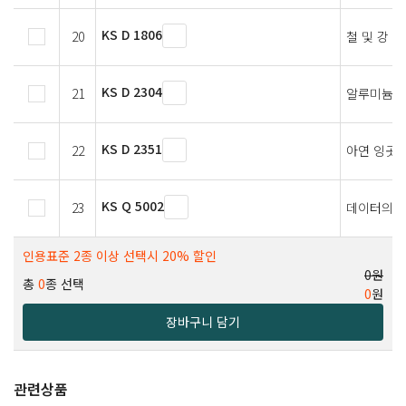
KS D 1806
20
철 및 강 
KS D 2304
21
알루미늄 
KS D 2351
22
아연 잉곳
KS Q 5002
23
데이터의 
인용표준 2종 이상 선택시 20% 할인
0원
총
0
종 선택
0
원
장바구니 담기
관련상품