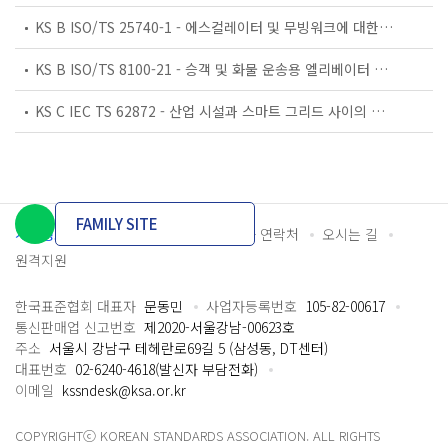
KS B ISO/TS 25740-1 - 에스컬레이터 및 무빙워크에 대한 안전요건 — 제1부: 세계공통 필수 안전요건(GESRs)
KS B ISO/TS 8100-21 - 승객 및 화물 운송용 엘리베이터 —제21부: 세계공통 필수안전요건(GESRs)을 충족하는 세계공통 안전 파라미터(GSPs)
KS C IEC TS 62872 - 산업 시설과 스마트 그리드 사이의 산업 공정 측정, 제어 및 자동화 시스템 인터페이스
FAMILY SITE
개인정보처리방침
이용약관
담당자 연락처
오시는 길
원격지원
한국표준협회 대표자
문동민
사업자등록번호
105-82-00617
통신판매업 신고번호
제2020-서울강남-00623호
주소
서울시 강남구 테헤란로69길 5 (삼성동, DT센터)
대표번호
02-6240-4618(발신자 부담전화)
이메일
kssndesk@ksa.or.kr
COPYRIGHTⓒ KOREAN STANDARDS ASSOCIATION. ALL RIGHTS