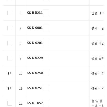
KS B 5231
6
관용 테이퍼
KS D 0001
7
강재의 검사
KS D 0201
8
용융 아연 
KS D 0229
9
용융 알루
KS D 0250
폐지
10
강관의 초음
KS D 0251
폐지
11
강관의 와
철 및 강 
KS D 1652
12
분광 분석 