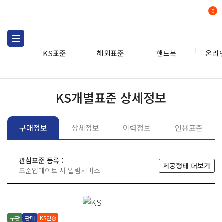
0
KS표준
해외표준
핸드북
온라
KS표준
KS표준검색
개별
KS개별표준 상세정보
구매정보
상세정보
이력정보
인용표준
관심표준 등록 :
제공형태 더보기
표준업데이트 시 알림서비스
구판
판매
KS인증