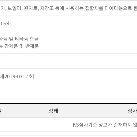
용기, 보일러, 원자로, 저장조 등에 사용하는 접합재를 타이타늄으로 
teels
: 티타늄 및 티타늄 합금
: 보통 강제품 및 반제품
2019-0317호)
준
일
상태
심
KS심사기준 정보가 존재하지 