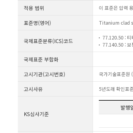
적용 범위
이 표준은 압력 
표준명(영어)
Titanium clad s
77.120.50 
국제표준분류(ICS)코드
77.140.50 
국제표준 부합화
고시기관(고시번호)
국가기술표준원 (제
고시사유
5년도래 확인표
발행
KS심사기준