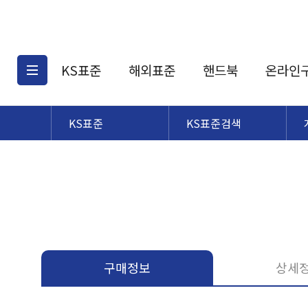
KS표준
해외표준
핸드북
온라인
KS표준
KS표준검색
KS표준검색
해외표준검색
KS
소개
AATCC
KS관련상품
해외표준관련상품
ASM
제공표준
DIN
KS인증심사기준
해외표준 견적의뢰
JSTRA
구입절차
TRA
국내단체표준
ISO심볼
구매정보
상세