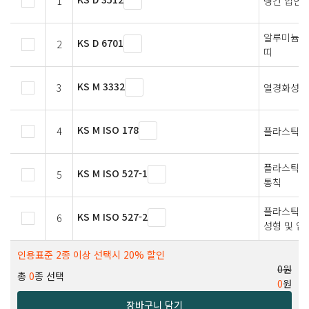
1
냉간 압연 
알루미늄 및
KS D 6701
2
띠
KS M 3332
3
열경화성 
KS M ISO 178
4
플라스틱 
플라스틱－
KS M ISO 527-1
5
통칙
플라스틱 ㅡ
KS M ISO 527-2
6
성형 및 압
인용표준 2종 이상 선택시 20% 할인
0원
총
0
종 선택
0
원
장바구니 담기