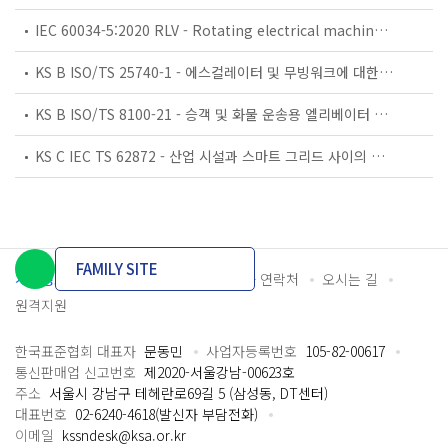
IEC 60034-5:2020 RLV - Rotating electrical machines - Part 5: Degrees of protection provided by the integral design of rotating electrical machines (IP code) - Classification
KS B ISO/TS 25740-1 - 에스컬레이터 및 무빙워크에 대한 안전요건 — 제1부: 세계공통 필수 안전요건(GESRs)
KS B ISO/TS 8100-21 - 승객 및 화물 운송용 엘리베이터 —제21부: 세계공통 필수안전요건(GESRs)을 충족하는 세계공통 안전 파라미터(GSPs)
KS C IEC TS 62872 - 산업 시설과 스마트 그리드 사이의 산업 공정 측정, 제어 및 자동화 시스템 인터페이스
FAMILY SITE
개인정보처리방침
이용약관
담당자 연락처
오시는 길
원격지원
한국표준협회 대표자
문동민
사업자등록번호
105-82-00617
통신판매업 신고번호
제2020-서울강남-00623호
주소
서울시 강남구 테헤란로69길 5 (삼성동, DT센터)
대표번호
02-6240-4618(발신자 부담전화)
이메일
kssndesk@ksa.or.kr