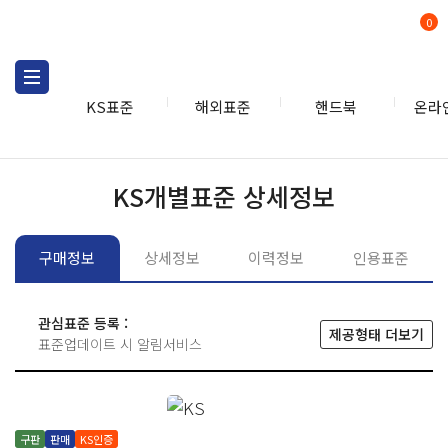
0
KS표준
해외표준
핸드북
온라
KS표준
KS표준검색
개별
KS개별표준 상세정보
구매정보
상세정보
이력정보
인용표준
관심표준 등록 :
제공형태 더보기
표준업데이트 시 알림서비스
구판
판매
KS인증