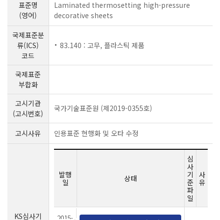
표준명
Laminated thermosetting high-pressure
(영어)
decorative sheets
국제표준분
류(ICS)
83.140 : 고무, 플라스틱 제품
코드
국제표준
부합화
고시기관
국가기술표준원 (제2019-0355호)
(고시번호)
고시사유
인용표준 현행화 및 오타 수정
심
사
발행
기
사
상태
일
준
유
파
일
KS심사기
2015-