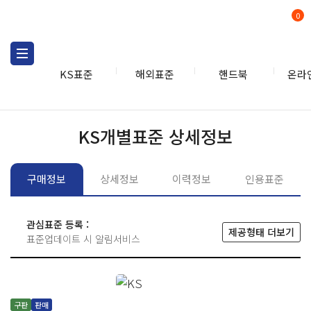
0
KS표준
해외표준
핸드북
온라
KS표준
KS표준검색
개별
KS개별표준 상세정보
구매정보
상세정보
이력정보
인용표준
관심표준 등록 :
제공형태 더보기
표준업데이트 시 알림서비스
구판
판매