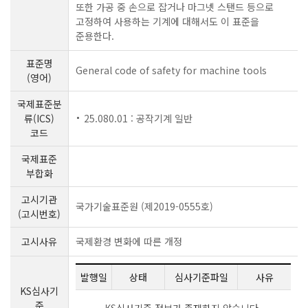
또한 가공 중 손으로 잡거나 마그넷 스탠드 등으로
고정하여 사용하는 기계에 대해서도 이 표준을
준용한다.
표준명
General code of safety for machine tools
(영어)
국제표준분
류(ICS)
25.080.01 : 공작기계 일반
코드
국제표준
부합화
고시기관
국가기술표준원 (제2019-0555호)
(고시번호)
고시사유
국제환경 변화에 따른 개정
발행일
상태
심사기준파일
사유
KS심사기
준
KS심사기준 정보가 존재하지 않습니다.