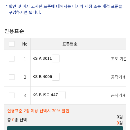
확인 및 폐지 고시된 표준에 대해서는 마지막 제정 또는 개정 표준을
구입하시면 됩니다.
인용표준
No
표준번호
KS A 3011
1
조도 기준
KS B 4006
2
공작기계의
KS B ISO 447
3
공작기계 —
인용표준 2종 이상 선택시 20% 할인
0원
총
0
종 선택
0
원