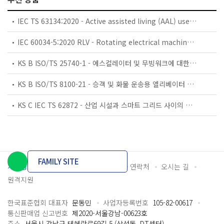
IEC TS 63134:2020 - Active assisted living (AAL) use cases
IEC 60034-5:2020 RLV - Rotating electrical machines - Part 5: Degrees of protection provided by the integral design of rotating electrical machines (IP code) - Classification
KS B ISO/TS 25740-1 - 에스컬레이터 및 무빙워크에 대한 안전요건 — 제1부: 세계공통 필수 안전요건(GESRs)
KS B ISO/TS 8100-21 - 승객 및 화물 운송용 엘리베이터 —제21부: 세계공통 필수안전요건(GESRs)을 충족하는 세계공통 안전 파라미터(GSPs)
KS C IEC TS 62872 - 산업 시설과 스마트 그리드 사이의 산업 공정 측정, 제어 및 자동화 시스템 인터페이스
FAMILY SITE
개인정보처리방침
이용약관
담당자 연락처
오시는 길
원격지원
한국표준협회 대표자
문동민
사업자등록번호
105-82-00617
통신판매업 신고번호
제2020-서울강남-00623호
주소
서울시 강남구 테헤란로69길 5 (삼성동, DT센터)