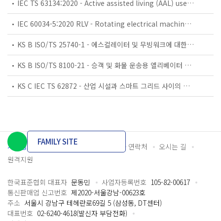
IEC TS 63134:2020 - Active assisted living (AAL) use cases
IEC 60034-5:2020 RLV - Rotating electrical machines - Part 5: Degrees of protection provided by the integral design of rotating electrical machines (IP code) - Classification
KS B ISO/TS 25740-1 - 에스컬레이터 및 무빙워크에 대한 안전요건 — 제1부: 세계공통 필수 안전요건(GESRs)
KS B ISO/TS 8100-21 - 승객 및 화물 운송용 엘리베이터 —제21부: 세계공통 필수안전요건(GESRs)을 충족하는 세계공통 안전 파라미터(GSPs)
KS C IEC TS 62872 - 산업 시설과 스마트 그리드 사이의 산업 공정 측정, 제어 및 자동화 시스템 인터페이스
FAMILY SITE
개인정보처리방침
이용약관
담당자 연락처
오시는 길
원격지원
한국표준협회 대표자
문동민
사업자등록번호
105-82-00617
통신판매업 신고번호
제2020-서울강남-00623호
주소
서울시 강남구 테헤란로69길 5 (삼성동, DT센터)
대표번호
02-6240-4618(발신자 부담전화)