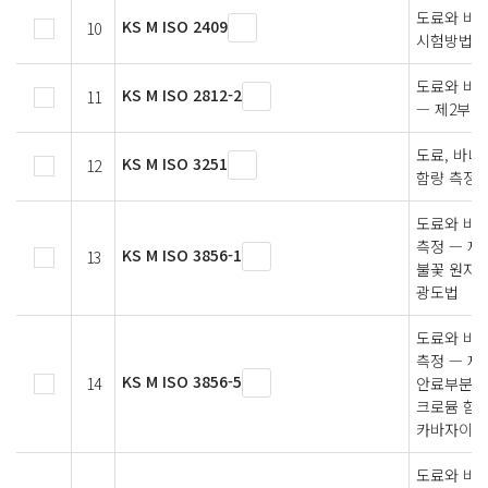
도료와 바니
KS M ISO 2409
10
시험방법
도료와 바니
KS M ISO 2812-2
11
— 제2부:
도료, 바니
KS M ISO 3251
12
함량 측정
도료와 바니
측정 — 제
KS M ISO 3856-1
13
불꽃 원자 
광도법
도료와 바니
측정 — 제
KS M ISO 3856-5
14
안료부분이나
크로뮴 함량
카바자이드
도료와 바니