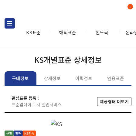
0
KS표준
해외표준
핸드북
온라
KS표준
KS표준검색
개별
KS개별표준 상세정보
구매정보
상세정보
이력정보
인용표준
관심표준 등록 :
제공형태 더보기
표준업데이트 시 알림서비스
구판
판매
KS인증