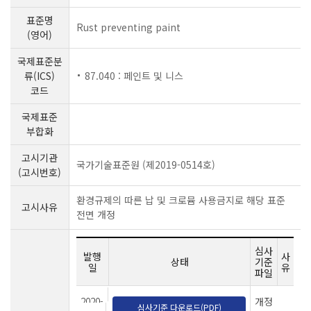
표준명
Rust preventing paint
(영어)
국제표준분
류(ICS)
87.040 : 페인트 및 니스
코드
국제표준
부합화
고시기관
국가기술표준원 (제2019-0514호)
(고시번호)
환경규제의 따른 납 및 크로뮴 사용금지로 해당 표준
고시사유
전면 개정
심사
발행
사
상태
기준
일
유
파일
2020-
개정
심사기준 다운로드(PDF)