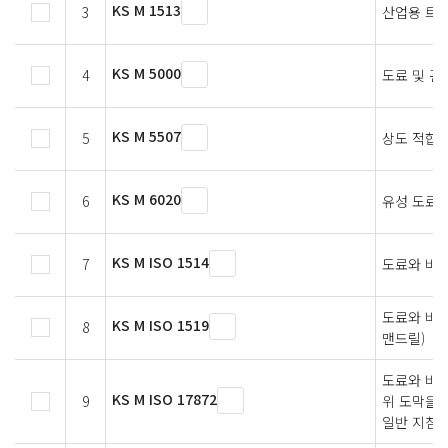
KS M 1513
3
산업용 트
KS M 5000
4
도료 및 관
KS M 5507
5
상도 적합
KS M 6020
6
유성 도료
KS M ISO 1514
7
도료와 바니
도료와 바니
KS M ISO 1519
8
맨드릴)
도료와 바니
KS M ISO 17872
9
위 도막을 
일반 지침