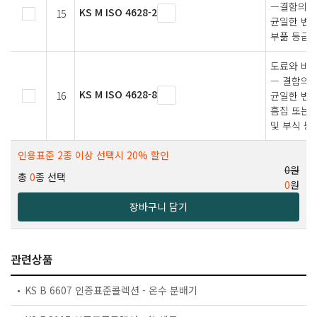
—결함의 양
KS M ISO 4628-2
15
균일한 변화
부풂 등급 
도료와 바니
— 결함의 
KS M ISO 4628-8
16
균일한 변화
흠집 또는 
및 부식 등
인용표준 2종 이상 선택시 20% 할인
0원
총
0
종 선택
0
원
장바구니 담기
관련상품
KS B 6607 인증표준콜렉션 - 온수 분배기