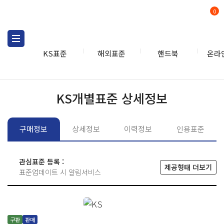
0
KS표준
해외표준
핸드북
온라
KS표준
KS표준검색
개별
KS개별표준 상세정보
구매정보
상세정보
이력정보
인용표준
관심표준 등록 :
제공형태 더보기
표준업데이트 시 알림서비스
구판
판매