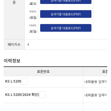
심사기준 다운로드(PDF)
준
11-07
폐지
2000-
심사기준 다운로드(PDF)
05-23
개정
1988-
심사기준 다운로드(PDF)
11-26
제정
페이지수
4
이력정보
표준번호
표준
KS L 5205
내화물용 알루미나
KS L 5205(2024 확인)
내화물용 알루미나