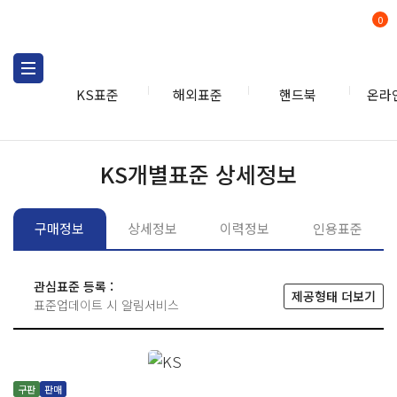
0
KS표준
해외표준
핸드북
온라
KS표준
KS표준검색
개별
KS개별표준 상세정보
구매정보
상세정보
이력정보
인용표준
관심표준 등록 :
제공형태 더보기
표준업데이트 시 알림서비스
구판
판매