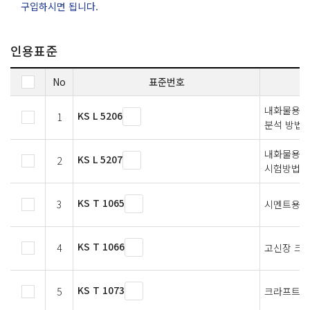
구입하시면 됩니다.
인용표준
No
표준번호
내화물용 
KS L 5206
1
분석 방법
내화물용 
KS L 5207
2
시험방법
KS T 1065
3
시멘트용 
KS T 1066
4
고신장 크
KS T 1073
5
크라프트 