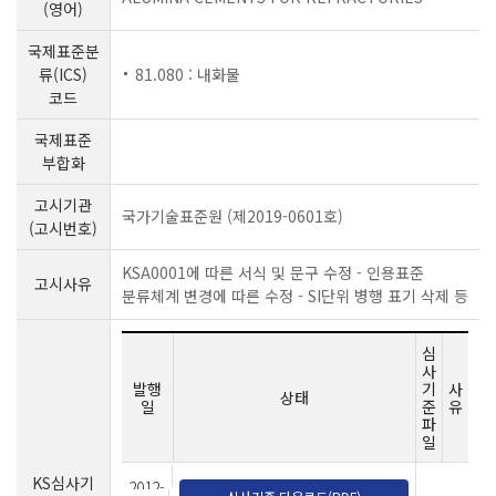
(영어)
국제표준분
류(ICS)
81.080 : 내화물
코드
국제표준
부합화
고시기관
국가기술표준원 (제2019-0601호)
(고시번호)
KSA0001에 따른 서식 및 문구 수정 - 인용표준
고시사유
분류체계 변경에 따른 수정 - SI단위 병행 표기 삭제 등
심
사
발행
기
사
상태
일
준
유
파
일
KS심사기
2012-