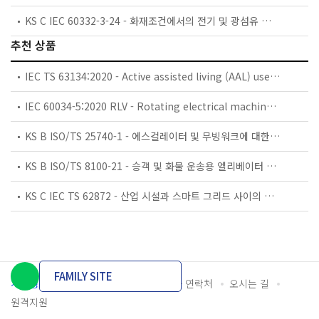
KS C IEC 60332-3-24 - 화재조건에서의 전기 및 광섬유 케이블 시험 — 제3-24부: 수직 배치된 케이블 또는 전선의 불꽃전파 시험 — 카테고리 C
추천 상품
IEC TS 63134:2020 - Active assisted living (AAL) use cases
IEC 60034-5:2020 RLV - Rotating electrical machines - Part 5: Degrees of protection provided by the integral design of rotating electrical machines (IP code) - Classification
KS B ISO/TS 25740-1 - 에스컬레이터 및 무빙워크에 대한 안전요건 — 제1부: 세계공통 필수 안전요건(GESRs)
KS B ISO/TS 8100-21 - 승객 및 화물 운송용 엘리베이터 —제21부: 세계공통 필수안전요건(GESRs)을 충족하는 세계공통 안전 파라미터(GSPs)
KS C IEC TS 62872 - 산업 시설과 스마트 그리드 사이의 산업 공정 측정, 제어 및 자동화 시스템 인터페이스
FAMILY SITE
개인정보처리방침
이용약관
담당자 연락처
오시는 길
원격지원