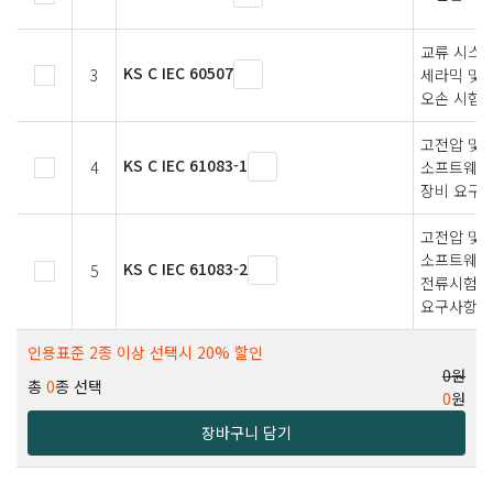
교류 시스
KS C IEC 60507
3
세라믹 및 
오손 시험
고전압 및 
KS C IEC 61083-1
4
소프트웨어 
장비 요구
고전압 및 
소프트웨어 
KS C IEC 61083-2
5
전류시험에
요구사항
인용표준 2종 이상 선택시 20% 할인
0원
총
0
종 선택
0
원
장바구니 담기