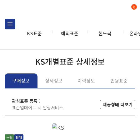
0
KS표준
해외표준
핸드북
온라
KS표준
KS표준검색
개별
KS개별표준 상세정보
구매정보
상세정보
이력정보
인용표준
관심표준 등록 :
제공형태 더보기
표준업데이트 시 알림서비스
구판
판매