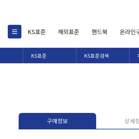
KS표준
해외표준
핸드북
온라인
KS표준
KS표준검색
KS표준검색
해외표준검색
KS
소개
AATCC
KS관련상품
해외표준관련상품
ASM
제공표준
DIN
KS인증심사기준
해외표준 견적의뢰
JSTRA
구입절차
TRA
국내단체표준
ISO심볼
구매정보
상세