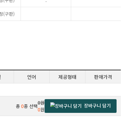
정(구판)
.
정(구판)
일
언어
제공형태
판매가격
0원
장바구니 담기
총
0
종 선택
0
원