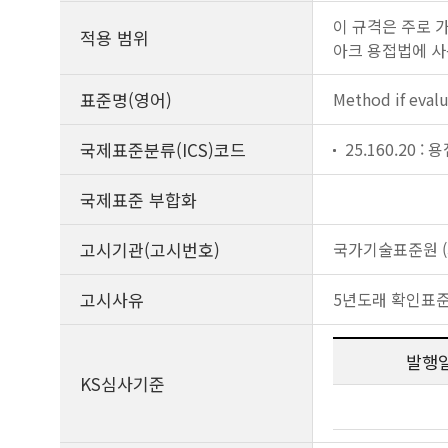
이 규격은 주로 
적용 범위
아크 용접법에 사
표준명(영어)
Method if evalu
국제표준분류(ICS)코드
25.160.20 :
국제표준 부합화
고시기관(고시번호)
국가기술표준원 (제
고시사유
5년도래 확인표
발행
KS심사기준