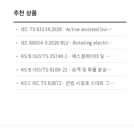
추천 상품
IEC TS 63134:2020 - Active assisted living (AAL) use cases
IEC 60034-5:2020 RLV - Rotating electrical machines - Part 5: Degrees of protection provided by the integral design of rotating electrical machines (IP code) - Classification
KS B ISO/TS 25740-1 - 에스컬레이터 및 무빙워크에 대한 안전요건 — 제1부: 세계공통 필수 안전요건(GESRs)
KS B ISO/TS 8100-21 - 승객 및 화물 운송용 엘리베이터 —제21부: 세계공통 필수안전요건(GESRs)을 충족하는 세계공통 안전 파라미터(GSPs)
KS C IEC TS 62872 - 산업 시설과 스마트 그리드 사이의 산업 공정 측정, 제어 및 자동화 시스템 인터페이스