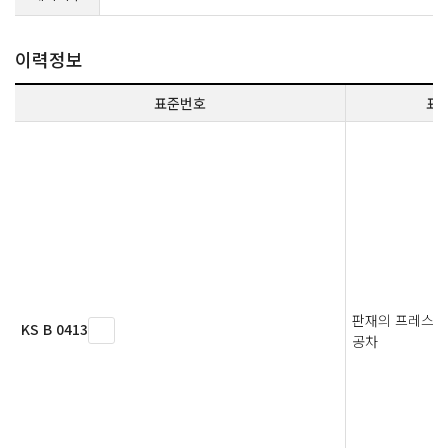
이력정보
표준번호
표
판재의 프레스 
KS B 0413
공차