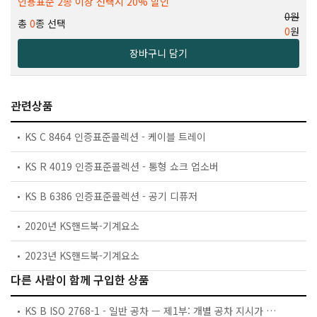
인용표준 2종 이상 선택시 20% 할인
0원
총
0
종 선택
0
원
장바구니 담기
관련상품
KS C 8464 인증표준콜렉션 - 케이블 트레이
KS R 4019 인증표준콜렉션 - 통형 쇼크 업소버
KS B 6386 인증표준콜렉션 - 공기 디퓨저
2020년 KS핸드북-기계요소
2023년 KS핸드북-기계요소
다른 사람이 함께 구입한 상품
KS B ISO 2768-1 - 일반 공차 — 제1부: 개별 공차 지시가 없는 선 치수와 각도 치수에 대한 공차