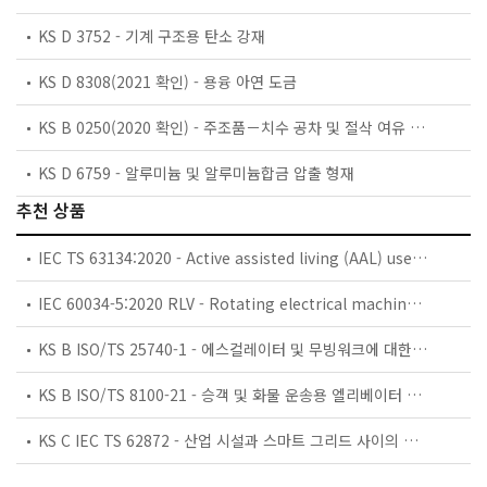
KS D 3752 - 기계 구조용 탄소 강재
KS D 8308(2021 확인) - 용융 아연 도금
KS B 0250(2020 확인) - 주조품－치수 공차 및 절삭 여유 방식
KS D 6759 - 알루미늄 및 알루미늄합금 압출 형재
추천 상품
IEC TS 63134:2020 - Active assisted living (AAL) use cases
IEC 60034-5:2020 RLV - Rotating electrical machines - Part 5: Degrees of protection provided by the integral design of rotating electrical machines (IP code) - Classification
KS B ISO/TS 25740-1 - 에스컬레이터 및 무빙워크에 대한 안전요건 — 제1부: 세계공통 필수 안전요건(GESRs)
KS B ISO/TS 8100-21 - 승객 및 화물 운송용 엘리베이터 —제21부: 세계공통 필수안전요건(GESRs)을 충족하는 세계공통 안전 파라미터(GSPs)
KS C IEC TS 62872 - 산업 시설과 스마트 그리드 사이의 산업 공정 측정, 제어 및 자동화 시스템 인터페이스