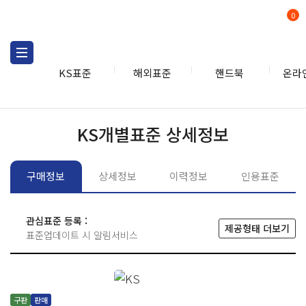
0
KS표준
해외표준
핸드북
온라
KS표준
KS표준검색
개별
KS개별표준 상세정보
구매정보
상세정보
이력정보
인용표준
관심표준 등록 :
제공형태 더보기
표준업데이트 시 알림서비스
구판
판매