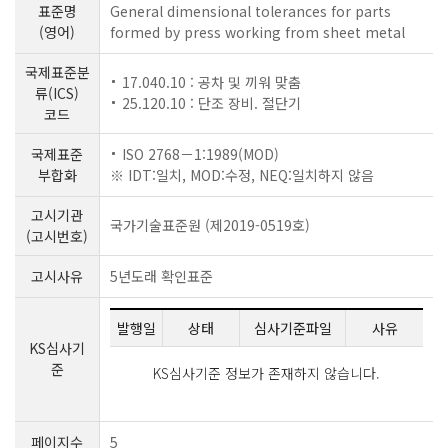
표준명
General dimensional tolerances for parts
(영어)
formed by press working from sheet metal
국제표준분
17.040.10 : 공차 및 끼워 맞춤
류(ICS)
25.120.10 : 단조 장비. 절단기
코드
국제표준
ISO 2768－1:1989(MOD)
부합화
※ IDT:일치, MOD:수정, NEQ:일치하지 않음
고시기관
국가기술표준원 (제2019-0519호)
(고시번호)
고시사유
5년도래 확인표준
발행일
상태
심사기준파일
사유
KS심사기
준
KS심사기준 정보가 존재하지 않습니다.
페이지수
5