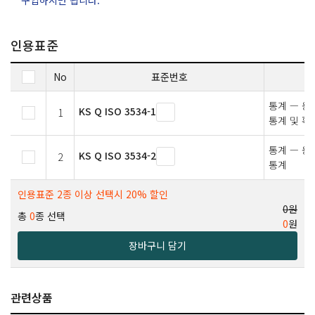
인용표준
No
표준번호
통계 — 용
KS Q ISO 3534-1
1
통계 및 확
통계 — 용
KS Q ISO 3534-2
2
통계
인용표준 2종 이상 선택시 20% 할인
0원
총
0
종 선택
0
원
장바구니 담기
관련상품