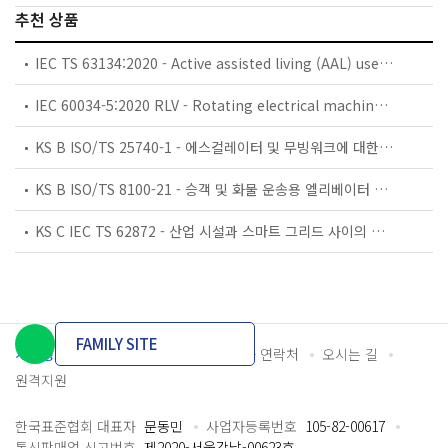
추천 상품
IEC TS 63134:2020 - Active assisted living (AAL) use cases
IEC 60034-5:2020 RLV - Rotating electrical machines - Part 5: Degrees of protection provided by the integral design of rotating electrical machines (IP code) - Classification
KS B ISO/TS 25740-1 - 에스컬레이터 및 무빙워크에 대한 안전요건 — 제1부: 세계공통 필수 안전요건(GESRs)
KS B ISO/TS 8100-21 - 승객 및 화물 운송용 엘리베이터 —제21부: 세계공통 필수안전요건(GESRs)을 충족하는 세계공통 안전 파라미터(GSPs)
KS C IEC TS 62872 - 산업 시설과 스마트 그리드 사이의 산업 공정 측정, 제어 및 자동화 시스템 인터페이스
FAMILY SITE
개인정보처리방침
이용약관
담당자 연락처
오시는 길
원격지원
한국표준협회 대표자
문동민
사업자등록번호
105-82-00617
통신판매업 신고번호
제2020-서울강남-00623호