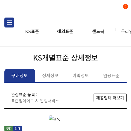
0
KS표준
해외표준
핸드북
온라
KS표준
KS표준검색
개별
KS개별표준 상세정보
구매정보
상세정보
이력정보
인용표준
관심표준 등록 :
제공형태 더보기
표준업데이트 시 알림서비스
구판
판매