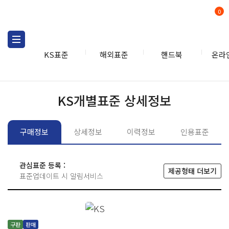
0
KS표준
해외표준
핸드북
온라
KS표준
KS표준검색
개별
KS개별표준 상세정보
구매정보
상세정보
이력정보
인용표준
관심표준 등록 :
제공형태 더보기
표준업데이트 시 알림서비스
구판
판매