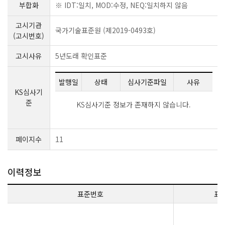
부합화
※ IDT:일치, MOD:수정, NEQ:일치하지 않음
고시기관
국가기술표준원 (제2019-0493호)
(고시번호)
고시사유
5년도래 확인표준
발행일
상태
심사기준파일
사유
KS심사기
준
KS심사기준 정보가 존재하지 않습니다.
페이지수
11
이력정보
표준번호
표