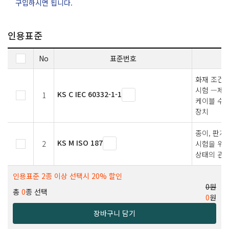
구입하시면 됩니다.
인용표준
No
표준번호
화재 조건
시험 —제1
KS C IEC 60332-1-1
1
케이블 수직
장치
종이, 판지
KS M ISO 187
2
시험을 위한
상태의 관
인용표준 2종 이상 선택시 20% 할인
0원
총
0
종 선택
0
원
장바구니 담기